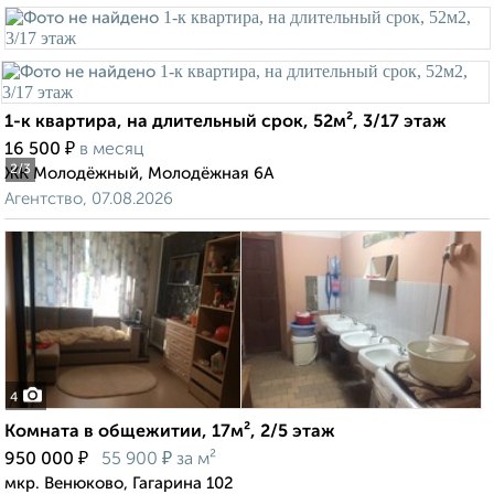
1-к квартира, на длительный срок, 52м², 3/17 этаж
₽
16 500
в месяц
2
/3
ЖК Молодёжный, Молодёжная 6А
Агентство, 07.08.2026
4
Комната в общежитии, 17м², 2/5 этаж
₽
₽
950 000
55 900
за м²
мкр. Венюково, Гагарина 102