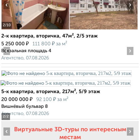
‹
›
2
/10
2-к квартира, вторичка, 47м², 2/5 этаж
₽
₽
5 250 000
111 800
за м²
‹
›
Вокзальная площадь 4
Агентство, 07.08.2026
5-к квартира, вторичка, 217м², 5/9 этаж
₽
₽
20 000 000
92 100
за м²
Вишнёвый бульвар 8
Агентство, 07.08.2026
2
/2
Виртуальные 3D-туры по интересным
‹
›
местам