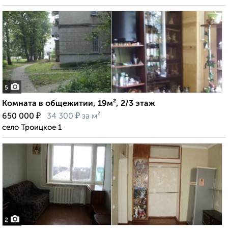
5
Комната в общежитии, 19м², 2/3 этаж
₽
₽
650 000
34 300
за м²
село Троицкое 1
2