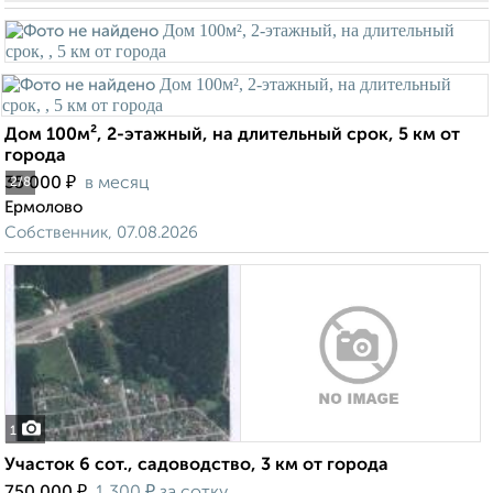
Дом 100м², 2-этажный, на длительный срок, 5 км от
города
₽
35 000
в месяц
2
/8
Ермолово
Собственник, 07.08.2026
1
Участок 6 сот., садоводство, 3 км от города
₽
₽