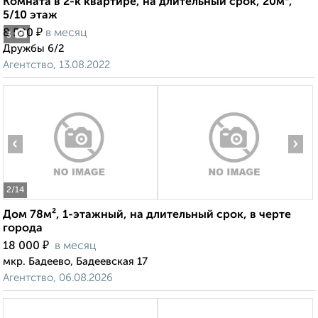
Комната в 2-к квартире, на длительный срок, 20м²,
5/10 этаж
₽
8 500
в месяц
3
Дружбы 6/2
Агентство, 13.08.2022
‹
›
2
/14
Дом 78м², 1-этажный, на длительный срок, в черте
города
₽
18 000
в месяц
мкр. Бадеево, Бадеевская 17
Агентство, 06.08.2026