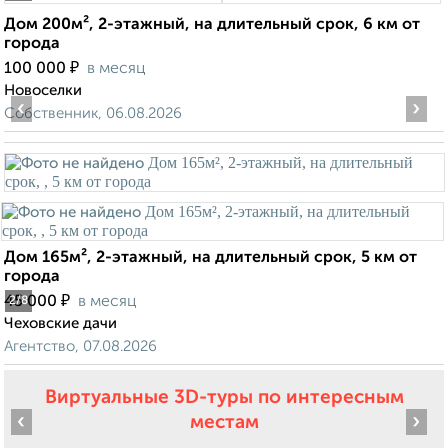
Дом 200м², 2-этажный, на длительный срок, 6 км от
города
₽
100 000
в месяц
Новоселки
‹
›
Собственник, 06.08.2026
Дом 165м², 2-этажный, на длительный срок, 5 км от
города
₽
45 000
в месяц
2
/8
Чеховские дачи
Агентство, 07.08.2026
Виртуальные 3D-туры по интересным
‹
›
местам