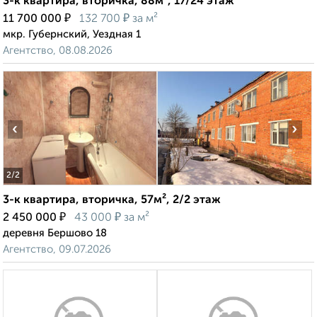
3-к квартира, вторичка, 88м², 17/24 этаж
₽
₽
11 700 000
132 700
за м²
мкр. Губернский, Уездная 1
Агентство, 08.08.2026
‹
›
2
/2
3-к квартира, вторичка, 57м², 2/2 этаж
₽
₽
2 450 000
43 000
за м²
деревня Бершово 18
Агентство, 09.07.2026