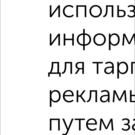
исполь
‹
›
информ
2
/5
Дом 50м², 1-этажный, на длительный срок, 10 км от
для тар
города
₽
17 000
в месяц
мкр. рабочий пос. Столбовая, Серпуховская
Собственник, 08.08.2026
реклам
путем з