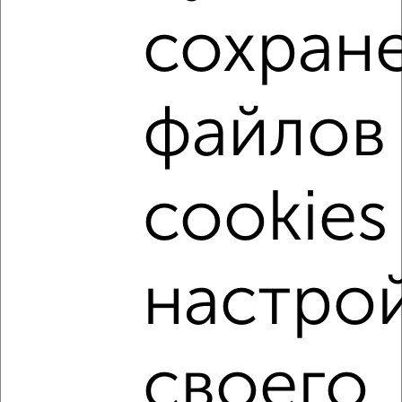
1
сохран
Участок 6 сот., садоводство, 3 км от города
₽
₽
750 000
1 300
за сотку
72
Собственник, 04.08.2022
файлов
Недвижимость в других городах России
Екатеринбург
|
Новосибирск
|
Казань
|
Красноярск
|
Нижний Новгород
|
Челябинск
|
Уфа
|
Самара
|
Ростов-
cookies
на-Дону
|
Краснодар
|
Омск
|
Воронеж
|
Пермь
|
Волгоград
|
Саратов
|
Тюмень
|
Тольятти
|
Барнаул
|
Ижевск
|
Хабаровск
|
Ульяновск
|
Иркутск
|
Ярославль
|
Севастополь
|
Ставрополь
|
Томск
|
Кемерово
|
Набережные Челны
|
Оренбург
|
Рязань
|
Чебоксары
|
настро
Калининград
|
Пенза
|
Липецк
|
Астрахань
|
Тула
|
Сочи
|
Курск
|
Сургут
|
Магнитогорск
|
Брянск
|
Тверь
|
Иваново
|
Геленджик
|
Симферополь
|
Ялта
|
Санкт-
Петербург
|
Балашиха
|
Подольск
|
Мытищи
|
Химки
|
своего
Люберцы
|
Королёв
|
Красногорск
|
Одинцово
|
Домодедово
|
Электросталь
|
Щёлково
|
Серпухов
|
Коломна
|
Долгопрудный
|
Раменское
|
Реутов
|