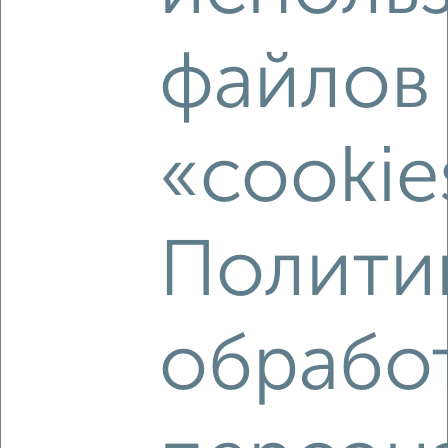
файлов
«cookie
5
Комната в 2-к квартире, посуточно, 46м², 3/5 этаж
₽
6 999
в сутки
Полити
Московская 94к1
Агентство, 13.06.2023
обрабо
‹
›