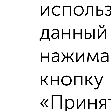
₽
₽
1 170 000
97 500
за м²
исполь
Полиграфистов 11Б
данный 
нажима
4
Комната в 3-к квартире, 14м², 3/4 этаж
₽
₽
600 000
42 900
за м²
село Троицкое 1
кнопку
«Принят