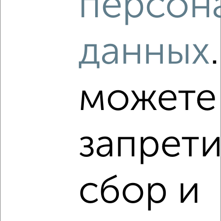
персон
2
/14
Дом 65м², 1-этажный, на длительный срок, в черте
города
данных
₽
18 000
в месяц
8-я Заречная 15
Агентство, 08.08.2026
можете
‹
›
запрети
2
/14
Дом 78м², 1-этажный, на длительный срок, в черте
города
сбор и
₽
18 000
в месяц
мкр. Бадеево, Бадеевская 17
Агентство, 08.08.2026