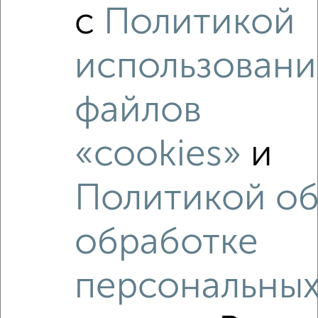
с
Политикой
‹
›
использовани
2
/1
файлов
1-к квартира, на длительный срок, 45м², 5/16 этаж
₽
14 000
в месяц
«cookies»
и
мкр. Губернский, Уездная 3
Агентство, 06.08.2026
Политикой о
обработке
‹
›
персональны
2
/3