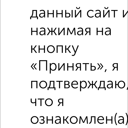
2
/9
данный сайт 
1-к квартира, на длительный срок, 35м², 4/5 этаж
₽
14 000
в месяц
нажимая на
Полиграфистов 18
Агентство, 06.08.2026
кнопку
«Принять», я
‹
›
подтверждаю
2
/3
1-к квартира, на длительный срок, 35м², 8/10 этаж
что я
₽
12 000
в месяц
Московская 101Б
ознакомлен(а
Агентство, 06.08.2026