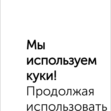
Мы
используем
Рядом, с меньшей ценой
Недалеко от Молодёжная 3 с ценой ниже
куки!
Продолжая
‹
›
использовать