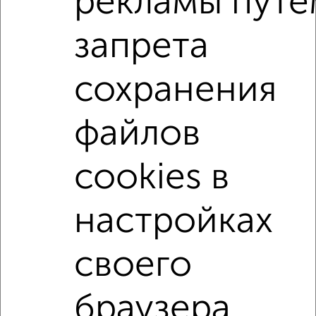
рекламы путе
Агентство, 06.08.2026
запрета
1-к квартиры
Поиск по схожим параметрам:
сохранения
на улице Молодёжная
с хорошим ремонтом
файлов
не первый этаж
не последний этаж
в малоэтажном доме
с балконом
cookies в
с центральным отоплением
Цена до 15 000 в мес.
площадью до 40 м²
настройках
↑ НАВЕРХ К МЕНЮ
своего
Однокомнатные
Двухкомнатные
3‑комнатные
Квартиры студии
браузера.
Без посредников
На длительный срок
На сутки
Без мебели