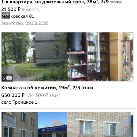
1-к квартира, на длительный срок, 38м², 3/9 этаж
₽
21 500
в месяц
2
/3
Московская 81
Агентство, 09.08.2026
5
Комната в общежитии, 19м², 2/3 этаж
₽
₽
650 000
34 300
за м²
село Троицкое 1