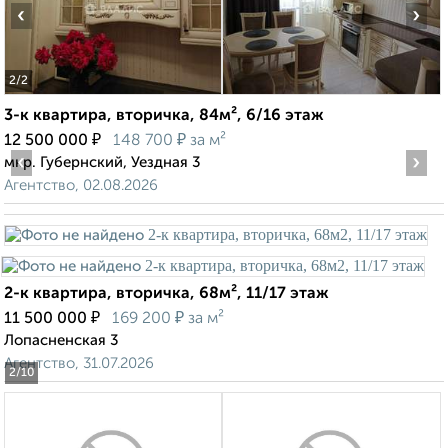
‹
›
2
/2
3-к квартира, вторичка, 84м², 6/16 этаж
₽
₽
12 500 000
148 700
за м²
‹
›
мкр. Губернский, Уездная 3
Агентство, 02.08.2026
2-к квартира, вторичка, 68м², 11/17 этаж
₽
₽
11 500 000
169 200
за м²
Лопасненская 3
Агентство, 31.07.2026
2
/10