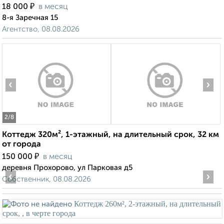
₽
18 000
в месяц
8-я Заречная 15
Агентство, 08.08.2026
‹
›
2
/8
Коттедж 320м², 1-этажный, на длительный срок, 32 км
от города
₽
150 000
в месяц
деревня Прохорово, ул Парковая д5
‹
›
Собственник, 08.08.2026