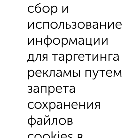
‹
›
сбор и
использование
2
/3
1-к квартира, на длительный срок, 35м², 3/5 этаж
информации
₽
9 500
в месяц
Дружбы 1А
для таргетинга
Собственник, 05.08.2026
рекламы путем
1-к квартиры
Поиск по схожим параметрам:
запрета
на улице Чехова
с хорошим ремонтом
сохранения
не первый этаж
не последний этаж
с балконом
файлов
с центральным отоплением
Цена до 12 000 в мес.
площадью до 40 м²
cookies в