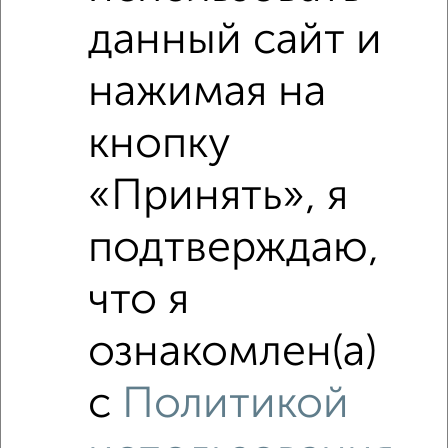
данный сайт и
нажимая на
кнопку
«Принять», я
Рядом, с меньшей ценой
Недалеко от Чехова 2 с ценой ниже
подтверждаю,
что я
‹
›
ознакомлен(а)
с
Политикой
2
/3
1-к квартира, на длительный срок, 35м², 5/9 этаж