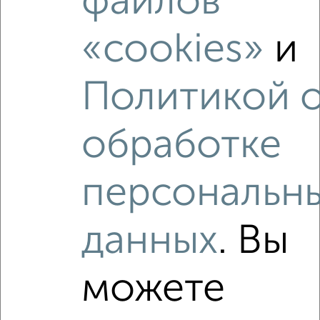
файлов
1-к квартира, на длительный срок, 45м², 3/9 этаж
₽
15 500
в месяц
«cookies»
и
Молодёжная 11к2
Агентство, 09.08.2026
Политикой 
обработке
‹
›
персональн
2
/4
1-к квартира, на длительный срок, 40м², 3/17 этаж
данных
. Вы
₽
15 000
в месяц
ЖК Молодёжный, Молодёжная 6А
Агентство, 09.08.2026
можете
Виртуальные 3D-туры по интересным