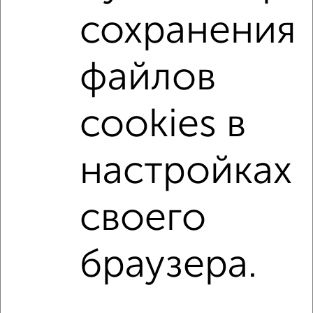
сохранения
С мебелью
Со стиральной машиной
С посудомоечной машиной
С бытовой техникой
файлов
С телевизором
С телефоном
С интернетом
С кондиционером
Можно с ребенком
cookies в
Можно с животными
с хорошим ремонтом
не первый этаж
не последний этаж
с балконом
настройках
с центральным отоплением
площадью до 50 м²
своего
↑ НАВЕРХ К МЕНЮ
Однокомнатные
Двухкомнатные
3‑комнатные
Квартиры студии
браузера.
Без посредников
На длительный срок
На сутки
Без мебели
Контакты
Политика конфиденциальности