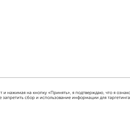
 и нажимая на кнопку «Принять», я подтверждаю, что я ознак
е запретить сбор и использование информации для таргетинга
ьзовательское соглашение
Чехов, улица Земская 11
© 201
ти
Статьи
Блог
Риэлторы
Агентства
стить объявление
Скачать приложение
Соцсети (vk.com | t