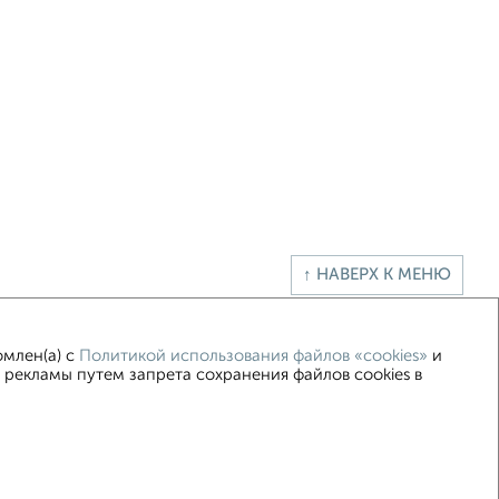
↑ НАВЕРХ К МЕНЮ
омлен(а) с
Политикой использования файлов «cookies»
и
 рекламы путем запрета сохранения файлов cookies в
5–2026
Сайт-доска объявлений недвижимости
Застройщики
Ипотечный калькулятор
.me | dzen.ru)