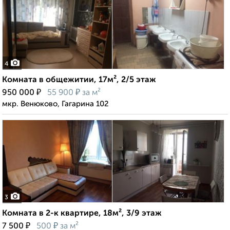
4
Комната в общежитии, 17м², 2/5 этаж
₽
₽
950 000
55 900
за м²
мкр. Венюково, Гагарина 102
3
Комната в 2-к квартире, 18м², 3/9 этаж
₽
₽
7 500
500
за м²