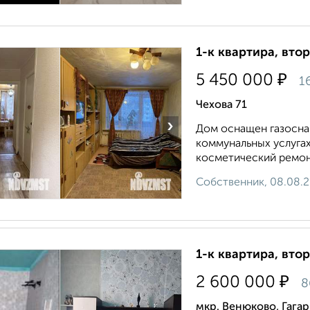
1-к квартира, втор
₽
5 450 000
1
Чехова 71
›
Дом оснащен газосна
коммунальных услугах
косметический ремонт,
Собственник, 08.08.
1-к квартира, втор
₽
2 600 000
8
мкр. Венюково, Гага