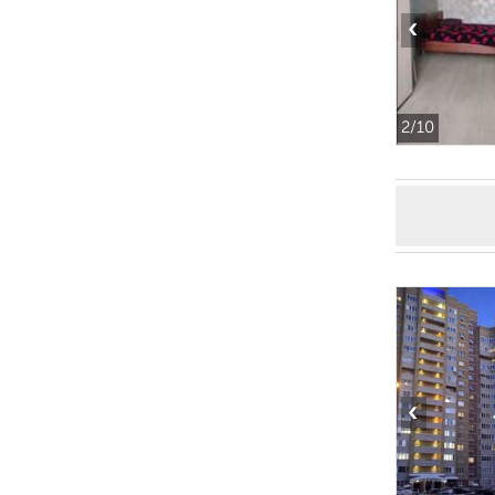
‹
2
/10
‹