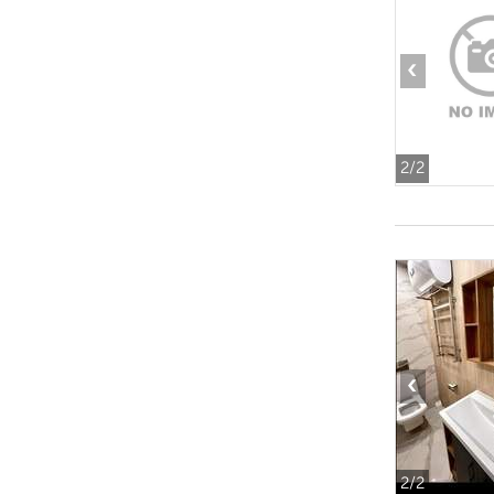
‹
2
/2
‹
2
/2