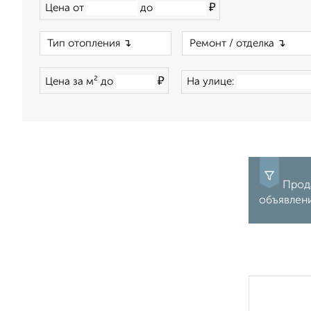
₽
Цена от
до
×
₽
Цена за м² до
На улице:
Прода
объявлен