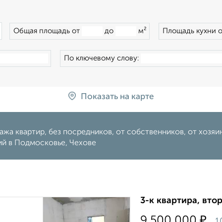
×
Общая площадь от
до
м²
Площадь кухни 
По ключевому слову:
Показать на карте
жа квартир, без посредников, от собственников, от хозяина
ий в Подмосковье, Чехове
3-к квартира, втор
₽
9 500 000
1