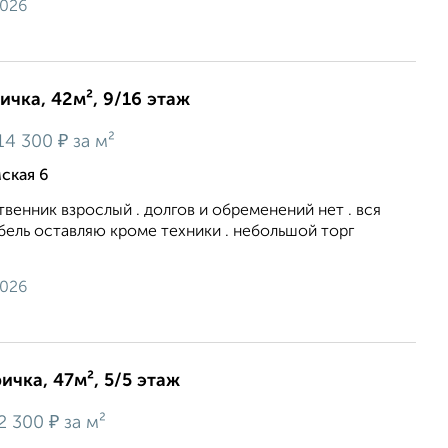
2026
ичка, 42м², 9/16 этаж
₽
14 300
за м²
ская 6
твенник взрослый . долгов и обременений нет . вся
бель оставляю кроме техники . небольшой торг
2026
ичка, 47м², 5/5 этаж
₽
2 300
за м²