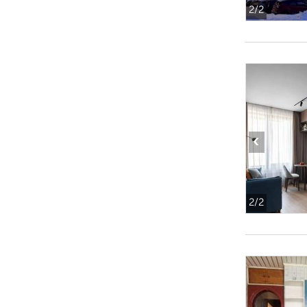
2
/2
‹
2
/2