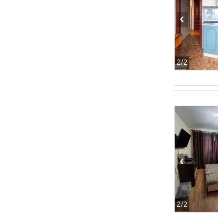
‹
2
/2
‹
2
/2