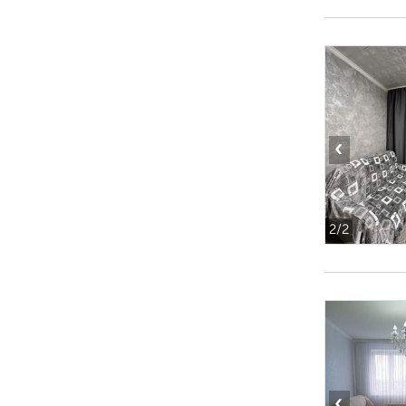
‹
2
/2
‹