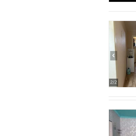
‹
2
/2