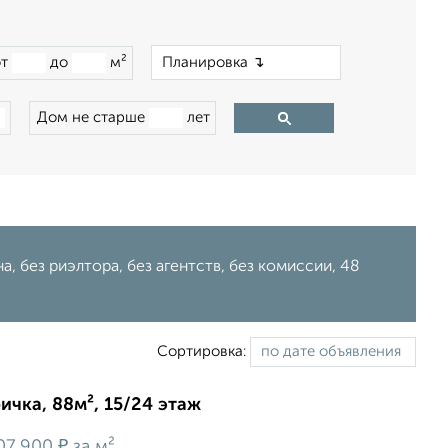
×
от
до
м²
Дом не старше
лет
, без риэлтора, без агентств, без комиссии, 48
Сортировка:
ичка, 88м², 15/24 этаж
₽
07 900
за м²