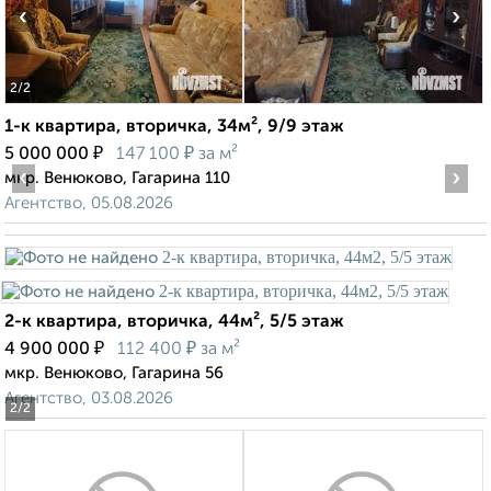
‹
›
2
/2
1-к квартира, вторичка, 34м², 9/9 этаж
₽
₽
5 000 000
147 100
за м²
‹
›
мкр. Венюково, Гагарина 110
Агентство, 05.08.2026
2-к квартира, вторичка, 44м², 5/5 этаж
₽
₽
4 900 000
112 400
за м²
мкр. Венюково, Гагарина 56
Агентство, 03.08.2026
2
/2