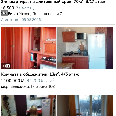
2-к квартира, на длительный срок, 70м², 3/17 этаж
₽
16 500
в месяц
2
/4
ЖК Виват Чехов, Лопасненская 7
Агентство, 05.08.2026
8
Комната в общежитии, 13м², 4/5 этаж
₽
₽
1 100 000
84 700
за м²
мкр. Венюково, Гагарина 102