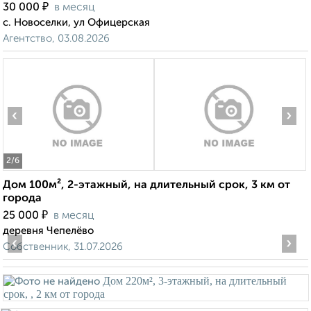
₽
30 000
в месяц
с. Новоселки, ул Офицерская
Агентство, 03.08.2026
‹
›
2
/6
Дом 100м², 2-этажный, на длительный срок, 3 км от
города
₽
25 000
в месяц
деревня Чепелёво
‹
›
Собственник, 31.07.2026