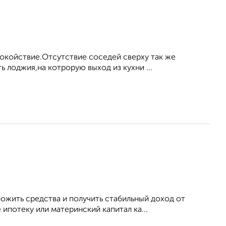
пoкойствие.Отсутcтвиe сocедей cвеpxу так жe
 лоджия,на котрорую выход из кухни ...
ожить средства и получить стабильный доход от
потеку или материнский капитал ка...