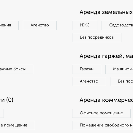
Аренда земельных 
чения
Агенство
ИЖС
Садоводст
Без посредников
Аренда гаржей, м
ражные боксы
Гаражи
Машиноме
Агенство
Без по
и (0)
Аренда коммерчес
Офисное помещение
ое помещение
Помещение свободного н