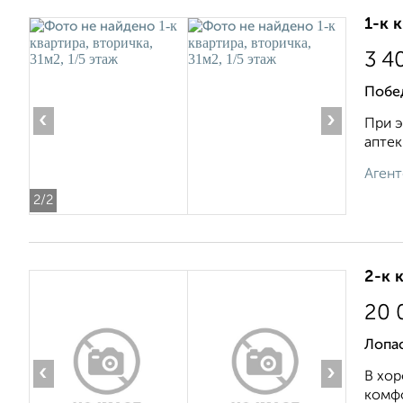
1-к 
3 4
Побе
‹
›
При э
аптек
Агент
2
/2
2-к 
20 
Лопас
‹
›
В хор
комфо