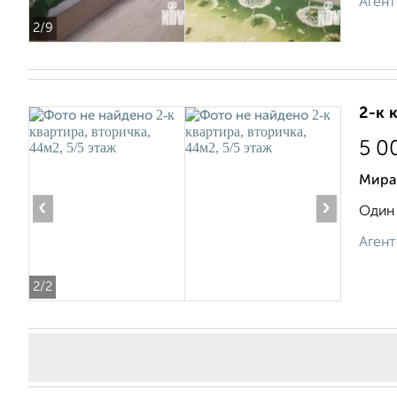
Агент
2
/9
2-к 
5 0
Мира
‹
›
Один 
Агент
2
/2