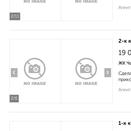
Агент
2
/11
2-к 
19 
ЖК Ча
‹
›
Сдела
прихо
Агент
2
/6
1-к 