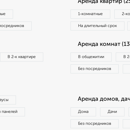
Аренда квартир (2
ные
1‑комнатные
2‑к
посредников
На длительный срок
Аренда комнат (13
В 2‑к квартире
В общежитии
В 2
Без посредников
Аренда домов, дач
аусы
п панелей
Дома
Дачи
Без посредников