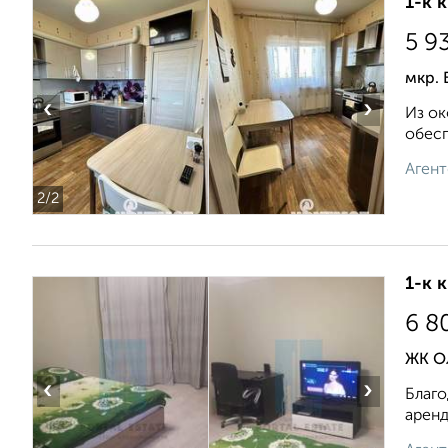
1-к 
5 9
мкр.
‹
›
Из ок
обеcп
Агент
2
/2
1-к 
6 8
ЖК О
‹
›
Благо
аренд