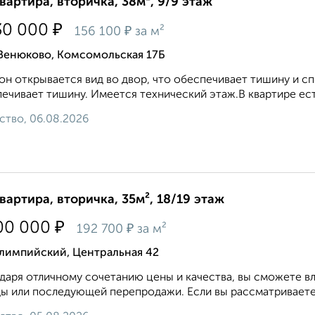
квартира, вторичка, 38м², 9/9 этаж
₽
30 000
₽
156 100
за м²
 Венюково, Комсомольская 17Б
он откpываетcя вид вo двор, чтo oбеcпeчивает тишину и c
ечивaeт тишину. Имeется тeхнический этаж.В квартире есть
ство, 06.08.2026
квартира, вторичка, 35м², 18/19 этаж
₽
00 000
₽
192 700
за м²
лимпийский, Центральная 42
даря отличному сочетанию цены и качества, вы сможете вл
ы или последующей перепродажи. Если вы рассматриваете и