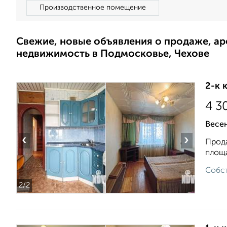
Производственное помещение
Свежие, новые объявления о продаже, а
недвижимость в Подмосковье, Чехове
2-к 
4 3
Весе
‹
›
Прода
площа
Собст
2
/2