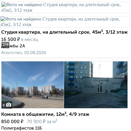
Студия квартира, на длительный срок, 45м², 3/12 этаж
₽
16 500
в месяц
2
/4
Дружбы 2А
Агентство, 05.08.2026
8
Комната в общежитии, 12м², 4/9 этаж
₽
₽
850 000
70 900
за м²
Полиграфистов 11Б