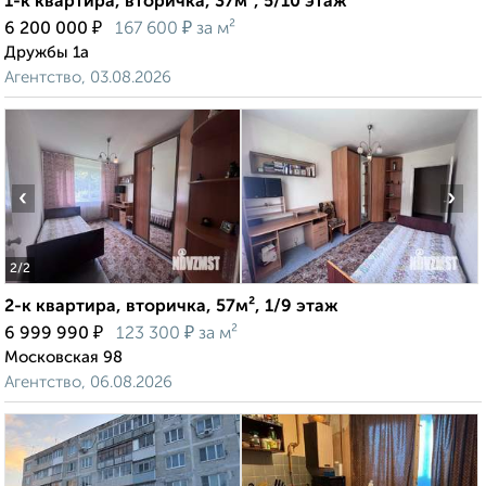
1-к квартира, вторичка, 37м², 5/10 этаж
₽
₽
6 200 000
167 600
за м²
Дружбы 1а
Агентство, 03.08.2026
‹
›
2
/2
2-к квартира, вторичка, 57м², 1/9 этаж
₽
₽
6 999 990
123 300
за м²
Московская 98
Агентство, 06.08.2026