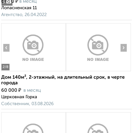
₽
6 000
в месяц
5
Лопасненская 11
Агентство, 26.04.2022
‹
›
2
/8
Дом 140м², 2-этажный, на длительный срок, в черте
города
₽
60 000
в месяц
Церковная Горка
Собственник, 03.08.2026