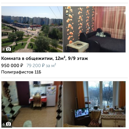
8
Комната в общежитии, 12м², 9/9 этаж
₽
₽
950 000
79 200
за м²
Полиграфистов 11Б
6