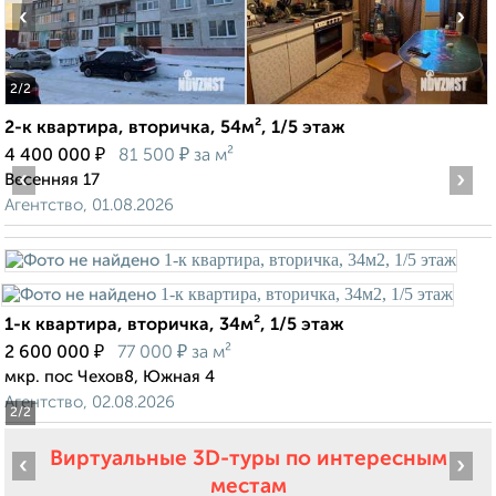
‹
›
2
/2
2-к квартира, вторичка, 54м², 1/5 этаж
₽
₽
4 400 000
81 500
за м²
‹
›
Весенняя 17
Агентство, 01.08.2026
1-к квартира, вторичка, 34м², 1/5 этаж
₽
₽
2 600 000
77 000
за м²
мкр. пос Чехов8, Южная 4
Агентство, 02.08.2026
2
/2
Виртуальные 3D-туры по интересным
‹
›
местам