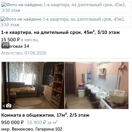
1-к квартира, на длительный срок, 45м², 3/10 этаж
₽
15 500
в месяц
2
/3
Береговая 34
Агентство, 07.08.2026
4
Комната в общежитии, 17м², 2/5 этаж
₽
₽
950 000
55 900
за м²
мкр. Венюково, Гагарина 102