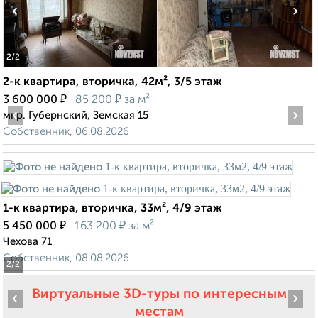
‹
›
2
/2
2-к квартира, вторичка, 42м², 3/5 этаж
₽
₽
3 600 000
85 200
за м²
‹
›
мкр. Губернский, Земская 15
Собственник, 06.08.2026
1-к квартира, вторичка, 33м², 4/9 этаж
₽
₽
5 450 000
163 200
за м²
Чехова 71
Собственник, 08.08.2026
2
/2
Виртуальные 3D-туры по интересным
‹
›
местам