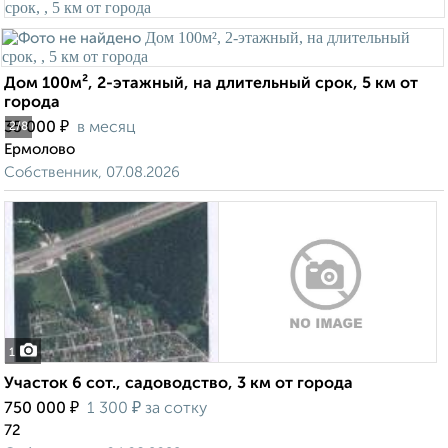
Дом 100м², 2-этажный, на длительный срок, 5 км от
города
₽
35 000
в месяц
2
/8
Ермолово
Собственник, 07.08.2026
1
Участок 6 сот., садоводство, 3 км от города
₽
₽
750 000
1 300
за сотку
72