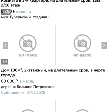
Комната в 3-к квартире, на длительный срок, 18м²,
2/16 этаж
₽
8 000
в месяц
5
мкр. Губернский, Уездная 1
‹
›
2
/8
Дом 100м², 2-этажный, на длительный срок, в черте
города
₽
60 000
в месяц
деревня Большое Петровское
Собственник, 07.08.2026