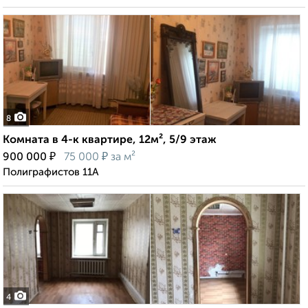
8
Комната в 4-к квартире, 12м², 5/9 этаж
₽
₽
900 000
75 000
за м²
Полиграфистов 11А
4