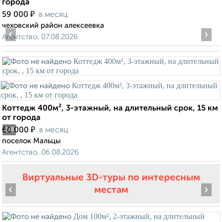
города
₽
59 000
в месяц
чеховский район алексеевка
‹
›
Агентство, 07.08.2026
Коттедж 400м², 3-этажный, на длительный срок, 15 км
от города
₽
60 000
в месяц
2
/8
поселок Мальцы
Агентство, 06.08.2026
Виртуальные 3D-туры по интересным
‹
›
местам