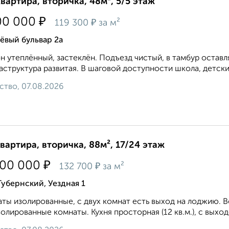
квартира, вторичка, 48м², 5/5 этаж
₽
00 000
₽
119 300
за м²
ёвый бульвар 2а
н утеплённый, застеклён. Подъезд чистый, в тамбур оставл
структура развитая. В шаговой доступности школа, детский
ство, 07.08.2026
квартира, вторичка, 88м², 17/24 этаж
₽
700 000
₽
132 700
за м²
Губернский, Уездная 1
ты изолированные, с двух комнат есть выход на лоджию. 
золированные комнаты. Кухня просторная (12 кв.м.), с выхо