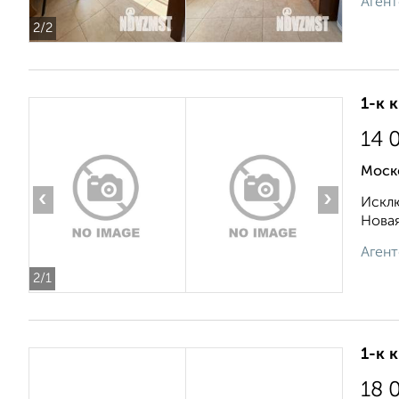
Агент
2
/2
1-к 
14 
Моск
‹
›
Исклю
Новая
Агент
2
/1
1-к 
18 