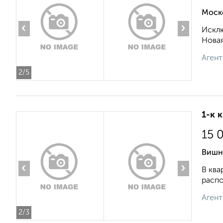
Моск
‹
›
Исклю
Новая
Агент
2
/5
1-к 
15 
Вишн
‹
›
В ква
распо
Агент
2
/3