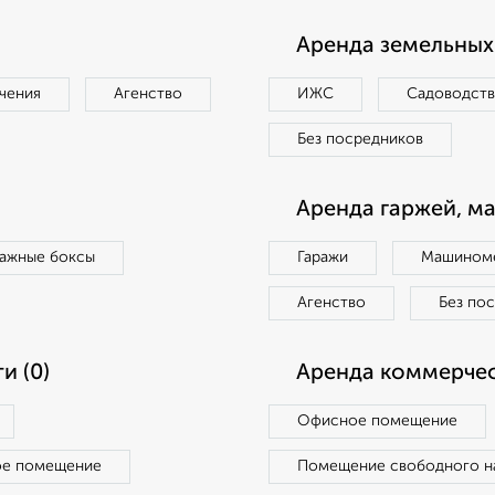
Аренда земельных 
чения
Агенство
ИЖС
Садоводст
Без посредников
Аренда гаржей, м
ражные боксы
Гаражи
Машиноме
Агенство
Без по
и (0)
Аренда коммерчес
Офисное помещение
ое помещение
Помещение свободного н