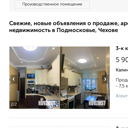
Производственное помещение
Свежие, новые объявления о продаже, а
недвижимость в Подмосковье, Чехове
3-к 
5 9
Калин
‹
›
Прода
- 7,5
Агент
2
/2