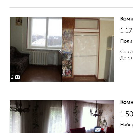
Комн
1 1
Поли
Согла
До ст
2
Комн
1 5
Набе