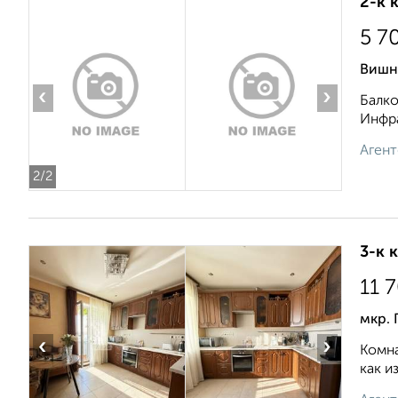
2-к 
5 7
Вишн
‹
›
Балко
Инфра
Агент
2
/2
3-к 
11 
мкр. 
‹
›
Комна
как и