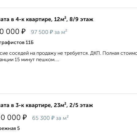
ата в 4-к квартире, 12м², 8/9 этаж
₽
70 000
₽
97 500
за м²
графистов 11Б
сие соседей на продажу не требуется. ДКП. Полная стоимо
анции 15 минут пешком....
ата в 3-к квартире, 23м², 2/5 этаж
₽
00 000
₽
65 300
за м²
режная 5