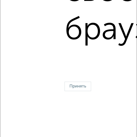
Лопасненская 11
Агентство, 10.08.2026
брау
1 / 6
2
↑ НАВЕРХ К МЕНЮ
Однокомнатные
Двухкомнатные
3‑комнатные
Квартиры студии
Без посредников
На длительный срок
На сутки
Без мебели
Контакты
Политика конфиденциальности
Принять
Пользовательское соглашение
Чехов, улица Земская 11
© 2015–2026
Сайт-доска объявлений недвижимости
О проекте
Реклама на портале
Новости
Статьи
Блог
Риэлторы
Агентства
Застройщики
Ипотечный калькулятор
Консультации по недвижимости
Разместить объявление
Скачать приложение
Соцсети (vk.com | t.me | dzen.ru)