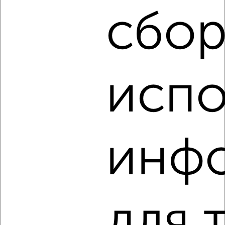
сбор
‹
›
2
/9
испо
1-к квартира, на длительный срок, 36м², 6/9 этаж
₽
21 000
в месяц
Чехова 2А
Агентство, 10.08.2026
инф
‹
›
для 
2
/3