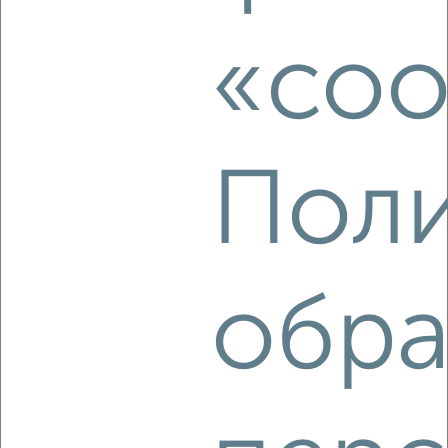
Агентство, 10.08.2026
«coo
‹
›
Поли
2
/2
1-к квартира, на длительный срок, 35м², 7/9 этаж
₽
15 000
в месяц
Дружбы 18
обра
Агентство, 10.08.2026
‹
›