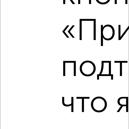
₽
18 000
в месяц
Весенняя 32
«При
Агентство, 10.08.2026
‹
›
подт
2
/3
1-к квартира, на длительный срок, 36м², 2/5 этаж
₽
16 500
в месяц
что 
Чехова 61
Агентство, 10.08.2026