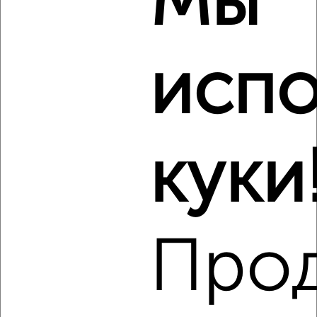
Мы
Дружбы 20
Агентство, 10.08.2026
Виртуальные 3D-туры по музеям и объектам
испо
культуры
куки
‹
›
2
/5
1-к квартира, на длительный срок, 41м², 4/9 этаж
Про
₽
18 000
в месяц
Московская 79
Агентство, 10.08.2026