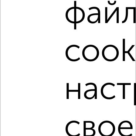
фай
‹
›
2
/5
1-к квартира, на длительный срок, 35м², 4/5 этаж
cook
₽
15 000
в месяц
16
Агентство, 10.08.2026
наст
‹
›
2
/8
свое
1-к квартира, на длительный срок, 40м², 5/10 этаж
₽
15 000
в месяц