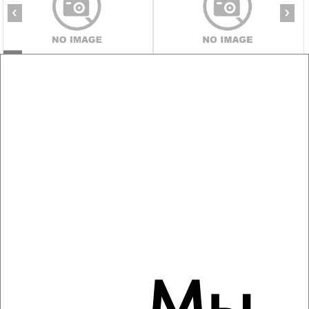
‹
›
2
/5
1-к квартира, на длительный срок, 45м², 2/9 этаж
₽
15 500
в месяц
Дружбы 8/2
Агентство, 10.08.2026
‹
›
2
/6
1-к квартира, на длительный срок, 41м², 5/9 этаж
₽
18 500
в месяц