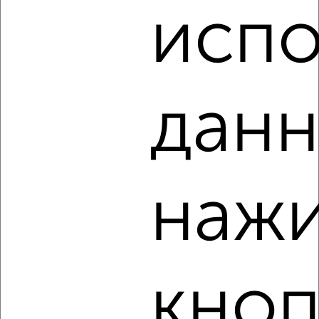
испо
‹
›
2
/8
данн
1-к квартира, на длительный срок, 40м², 5/9 этаж
₽
18 000
в месяц
Полиграфистов 27
Агентство, 10.08.2026
нажи
‹
›
кноп
2
/3
1-к квартира, на длительный срок, 36м², 3/10 этаж