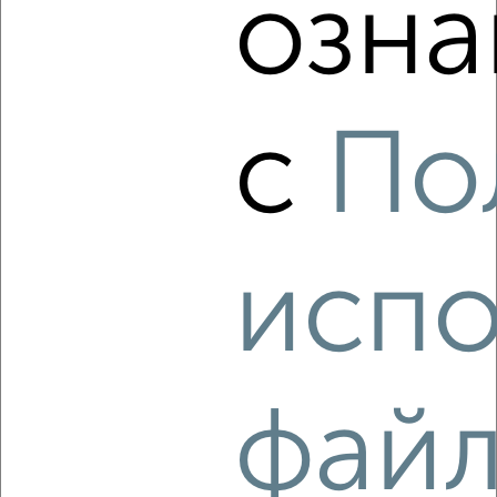
озна
‹
›
2
/6
1-к квартира, на длительный срок, 38м², 6/10 этаж
с
По
₽
18 000
в месяц
Дружбы 21
Агентство, 10.08.2026
испо
‹
›
2
/4
фай
1-к квартира, на длительный срок, 34м², 3/9 этаж
₽
17 000
в месяц
Чехова 2А