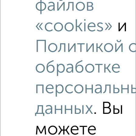
файлов
1-к квартира, на длительный срок, 35м², 8/10 этаж
₽
12 000
в месяц
Московская 101Б
«cookies»
и
Агентство, 06.08.2026
Политикой 
обработке
‹
›
персональн
2
/1
1-к квартира, на длительный срок, 45м², 5/16 этаж
₽
14 000
в месяц
данных
. Вы
мкр. Губернский, Уездная 3
Агентство, 06.08.2026
можете
Виртуальные 3D-туры по интересным