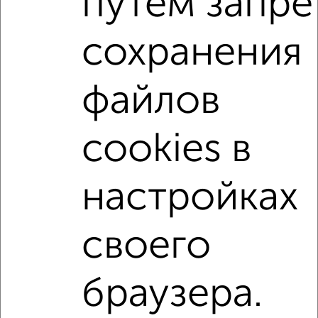
путем запре
Со стиральной машиной
С посудомоечной машиной
сохранения
С бытовой техникой
С телевизором
С телефоном
С интернетом
С кондиционером
файлов
Можно с ребенком
Можно с животными
с хорошим ремонтом
не первый этаж
cookies в
не последний этаж
в малоэтажном доме
с балконом
с центральным отоплением
настройках
Цена до 20 000 в мес.
площадью до 40 м²
своего
↑ НАВЕРХ К МЕНЮ
Однокомнатные
Двухкомнатные
3‑комнатные
Квартиры студии
браузера.
Без посредников
На длительный срок
На сутки
Без мебели