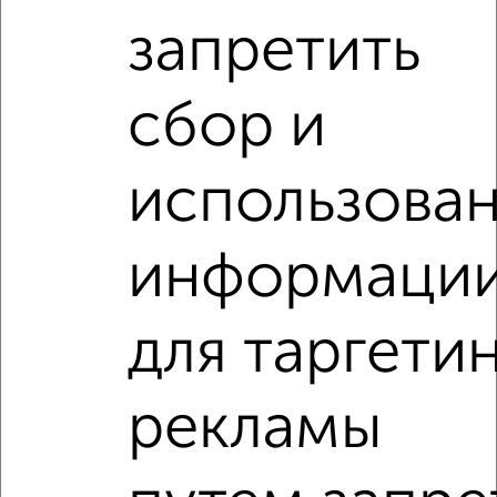
местам
запретить
сбор и
‹
›
использова
2
/3
информаци
1-к квартира, на длительный срок, 35м², 4/4 этаж
₽
12 000
в месяц
Полиграфистов 4
для таргети
Агентство, 06.08.2026
рекламы
1-к квартиры
Поиск по схожим параметрам:
на улице Мира
С холодильником
С мебелью