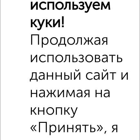
используем
куки!
Продолжая
использовать
данный сайт и
нажимая на
Рядом, с меньшей ценой
Недалеко от Земская 14 с ценой ниже
кнопку
«Принять», я