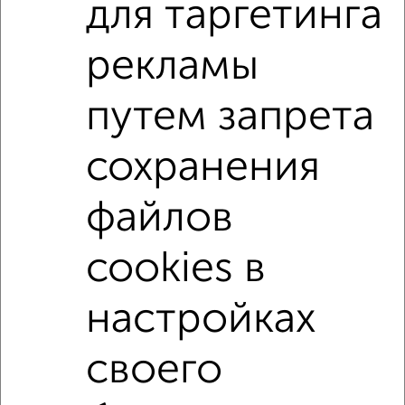
для таргетинга
С холодильником
С мебелью
Со стиральной машиной
С посудомоечной машиной
рекламы
С бытовой техникой
С телевизором
путем запрета
С телефоном
С интернетом
С кондиционером
Можно с ребенком
Можно с животными
сохранения
с хорошим ремонтом
не первый этаж
не последний этаж
с балконом
c большой кухней
файлов
с центральным отоплением
Цена до 15 000 в мес.
cookies в
площадью до 50 м²
настройках
↑ НАВЕРХ К МЕНЮ
своего
Однокомнатные
Двухкомнатные
3‑комнатные
Квартиры студии
Без посредников
На длительный срок
На сутки
Без мебели