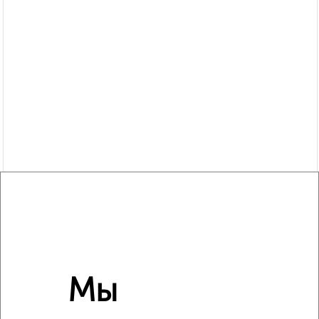
Похожие предложения рядом
1‑комнатные квартиры недалеко от Земская 14
Мы