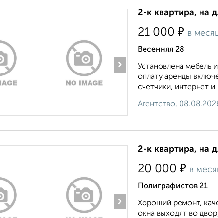
2-к квартира, на 
₽
21 000
в меся
Весенняя 28
›
Установлена мебель и
оплату аренды включ
счетчики, интернет и к
Агентство, 08.08.202
2-к квартира, на 
₽
20 000
в меся
Полиграфистов 21
›
Хороший ремонт, каче
окна выходят во двор