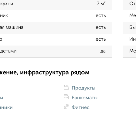
кухни
7 м²
От
ник
есть
Ме
ая машина
есть
Бы
р
есть
Ин
 детьми
да
Мо
жение, инфраструктура рядом
Продукты
ды
Банкоматы
иники
Фитнес