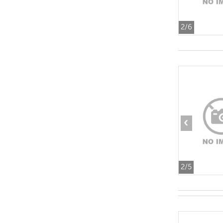
2
/6
‹
2
/5