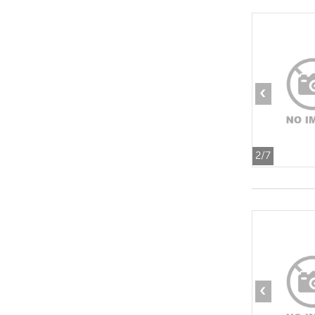
‹
2
/7
‹