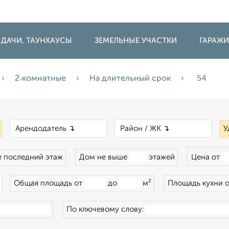
 ДАЧИ, ТАУНХАУСЫ
ЗЕМЕЛЬНЫЕ УЧАСТКИ
ГАРАЖ
2‑комнатные
На длительный срок
54
×
×
×
У
 последний этаж
Дом не выше
этажей
Цена от
×
Общая площадь от
до
м²
Площадь кухни 
По ключевому слову: