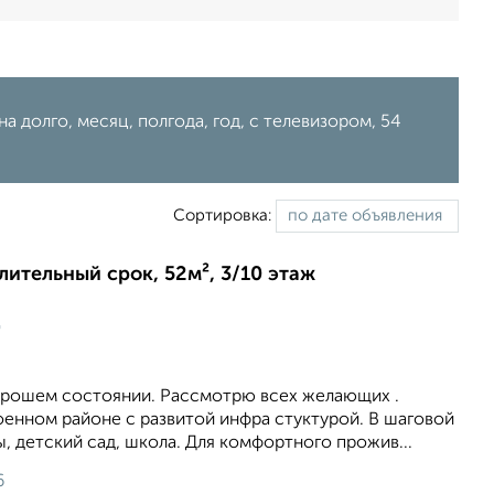
а долго, месяц, полгода, год, с телевизором, 54
Сортировка:
длительный срок, 52м², 3/10 этаж
ц
хорошем состоянии. Рассмотрю всех желающих .
оенном районе с развитой инфра стуктурой. В шаговой
, детский сад, школа. Для комфортного прожив...
6