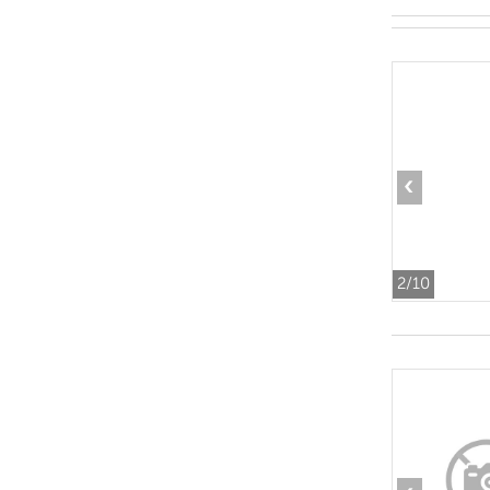
‹
2
/10