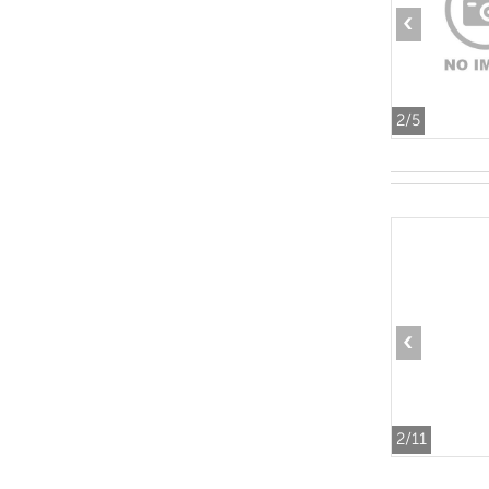
‹
2
/5
‹
2
/11