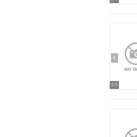
‹
2
/5