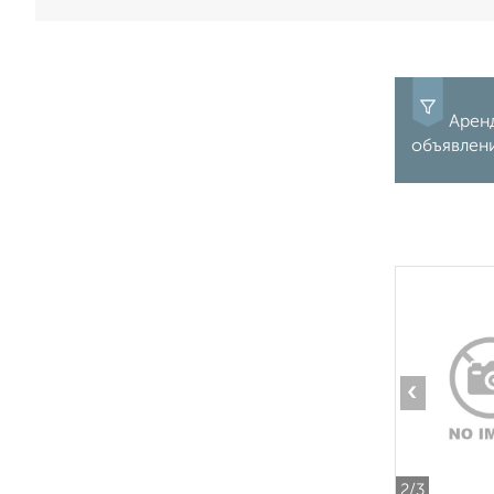
Аренд
объявлен
‹
2
/3