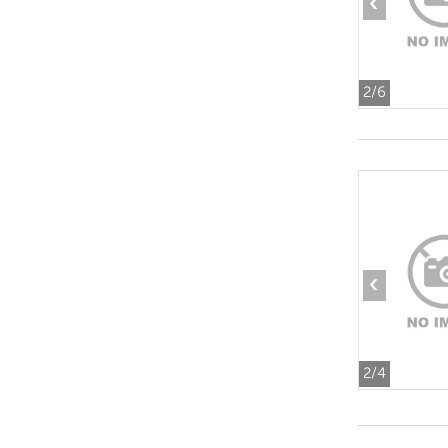
‹
2
/6
‹
2
/4