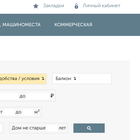
Закладки
Личный кабинет
И, МАШИНОМЕСТА
КОММЕРЧЕСКАЯ
×
добства / условия ↴
₽
до
от
до
м²
Дом не старше
лет