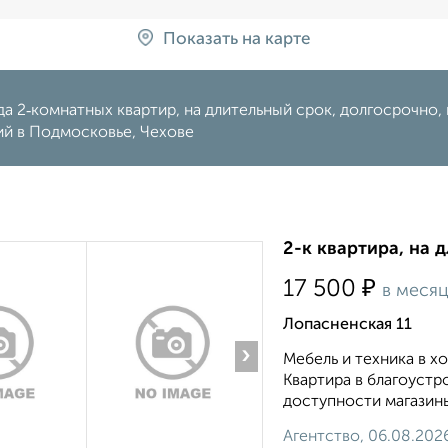
Показать на карте
а 2‑комнатных квартир, на длительный срок, долгосрочно, н
ий в Подмосковье, Чехове
2-к квартира, на 
₽
17 500
в меся
Лопасненская 11
›
Мебель и техника в 
Квартира в благоустр
доступности магазины
Агентство, 06.08.202