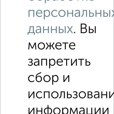
персональны
2
/1
1-к квартира, на длительный срок, 45м², 2/17 этаж
₽
14 000
в месяц
данных
. Вы
Московская 102
Агентство, 09.08.2026
можете
Виртуальные 3D-туры по интересным
местам
запретить
сбор и
‹
›
использован
2
/8
информации
1-к квартира, на длительный срок, 37м², 7/10 этаж