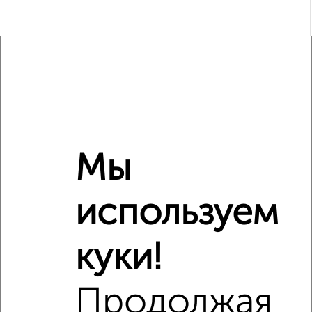
Мы
используем
Рядом, с меньшей ценой
Недалеко от Дружбы 13 с ценой ниже
куки!
Продолжая