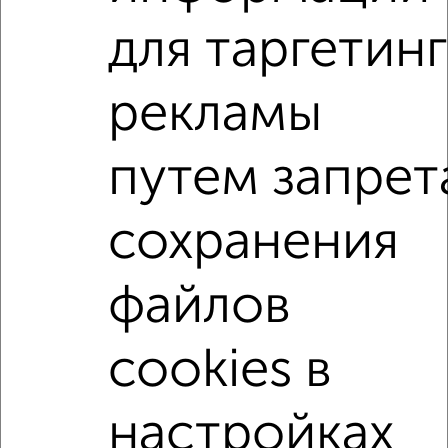
₽
12 000
в месяц
для таргетинг
Московская 101Б
Агентство, 09.08.2026
рекламы
1-к квартиры
Поиск по схожим параметрам:
путем запрет
на улице Дружбы
С холодильником
С мебелью
сохранения
Со стиральной машиной
С бытовой техникой
С телевизором
С интернетом
Можно с ребенком
файлов
Можно с животными
с хорошим ремонтом
не первый этаж
не последний этаж
с балконом
cookies в
с центральным отоплением
Цена до 15 000 в мес.
площадью до 40 м²
настройках