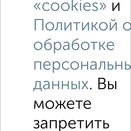
«cookies»
и
Мира 3
Агентство, 06.08.2026
Политикой 
обработке
‹
›
персональн
2
/4
1-к квартира, на длительный срок, 38м², 5/9 этаж
данных
. Вы
₽
18 000
в месяц
Чехова 12
Агентство, 06.08.2026
можете
Виртуальные 3D-туры по интересным
местам
запретить