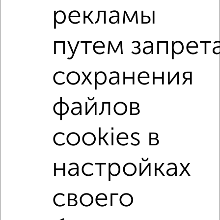
рекламы
Поиск по схожим параметрам:
на улице Вишнёвый бульвар
С холодильником
путем запрет
С мебелью
Со стиральной машиной
С бытовой техникой
С интернетом
сохранения
Можно с ребенком
Можно с животными
файлов
с хорошим ремонтом
не первый этаж
не последний этаж
с балконом
cookies в
с центральным отоплением
Цена до 20 000 в мес.
площадью до 40 м²
настройках
↑ НАВЕРХ К МЕНЮ
своего
Однокомнатные
Двухкомнатные
3‑комнатные
Квартиры студии