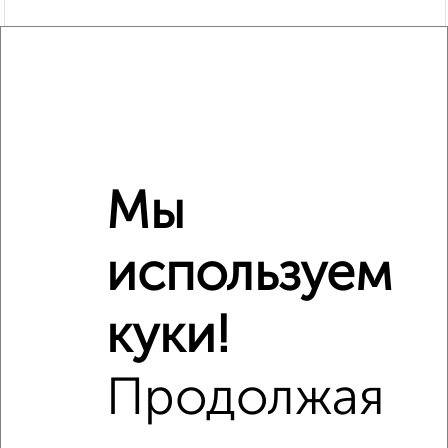
Рядом, с меньшей ценой
Мы
Недалеко от Вишнёвый бульвар 4А с ценой ниже
используем
куки!
‹
›
Продолжая
2
/7
1-к квартира, на длительный срок, 38м², 10/14 этаж