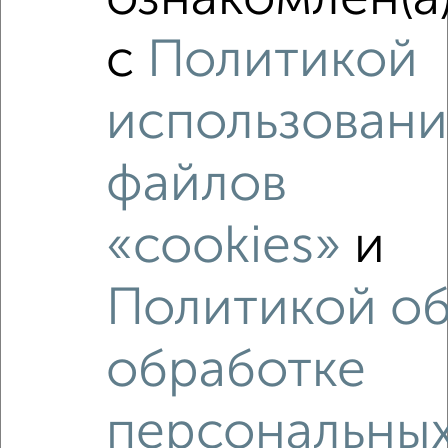
ознакомлен(а
с
Политикой
2
/4
1-к квартира, на длительный срок, 45м², 3/9 этаж
использовани
₽
15 500
в месяц
Дружбы 8/1
Агентство, 08.08.2026
файлов
«cookies»
и
‹
›
Политикой о
2
/5
обработке
1-к квартира, на длительный срок, 45м², 3/13 этаж
₽
16 500
в месяц
персональны
Дружбы 1А