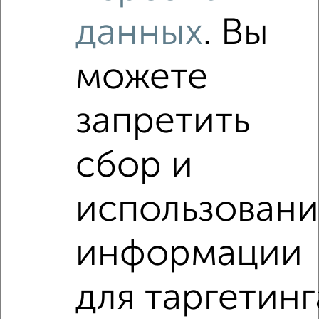
Агентство, 08.08.2026
данных
. Вы
Виртуальные 3D-туры по интересным
местам
можете
запретить
‹
›
сбор и
2
/2
использован
1-к квартира, на длительный срок, 34м², 3/5 этаж
₽
16 500
в месяц
информации
Полиграфистов 12
Агентство, 08.08.2026
для таргетинг
1-к квартиры