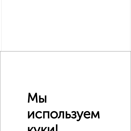
Похожие предложения рядом
1‑комнатные квартиры недалеко от Дружбы 21
Мы
используем
куки!