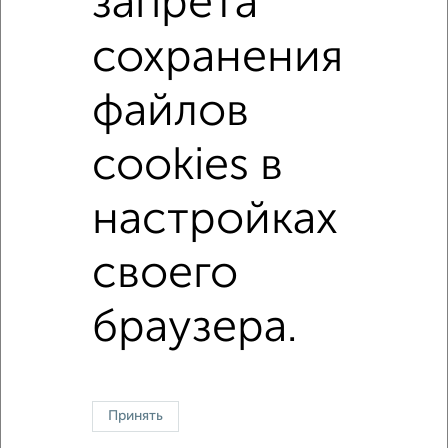
запрета
С телевизором
С интернетом
Можно с ребенком
Можно с животными
с хорошим ремонтом
сохранения
не первый этаж
не последний этаж
с балконом
файлов
с индивидуальным отоплением
Цена до 12 000 в мес.
площадью до 50 м²
cookies в
настройках
↑ НАВЕРХ К МЕНЮ
своего
Однокомнатные
Двухкомнатные
3‑комнатные
Квартиры студии
Без посредников
На длительный срок
На сутки
Без мебели
браузера.
Контакты
Политика конфиденциальности
Пользовательское соглашение
Чехов, улица Земская 11
© 2015–2026
Сайт-доска объявлений недвижимости
О проекте
Реклама на портале
Новости
Статьи
Блог
Риэлторы
Агентства
Принять
Застройщики
Ипотечный калькулятор