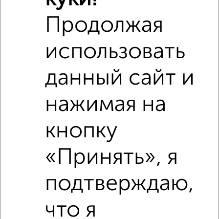
Продолжая
использовать
данный сайт и
нажимая на
Рядом, с меньшей ценой
кнопку
Недалеко от Дружбы 21 с ценой ниже
«Принять», я
подтверждаю,
‹
›
что я
2
/5