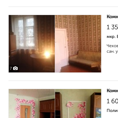
Комн
1 3
мкр. 
Чехов
сан. 
7
Комн
1 6
Поли