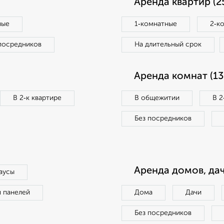
Аренда квартир (2
ные
1‑комнатные
2‑к
посредников
На длительный срок
Аренда комнат (13
В 2‑к квартире
В общежитии
В 2
Без посредников
Аренда домов, дач
аусы
п панелей
Дома
Дачи
Без посредников