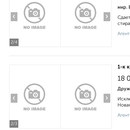
мкр. 
‹
›
Сдает
стира
Агент
2
/4
1-к 
18 
Друж
‹
›
Исклю
Новая
Агент
2
/3