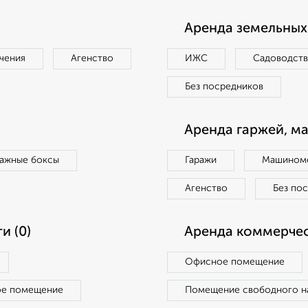
Аренда земельных 
чения
Агенство
ИЖС
Садоводст
Без посредников
Аренда гаржей, м
ражные боксы
Гаражи
Машиноме
Агенство
Без по
и (0)
Аренда коммерчес
Офисное помещение
ое помещение
Помещение свободного н