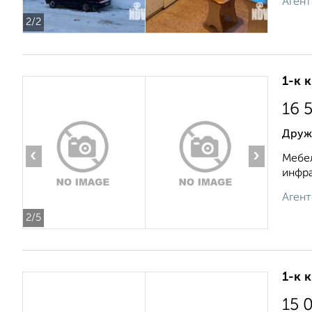
Агент
2
/2
1-к 
16 
Друж
‹
›
Мебел
инфра
Агент
2
/5
1-к 
15 