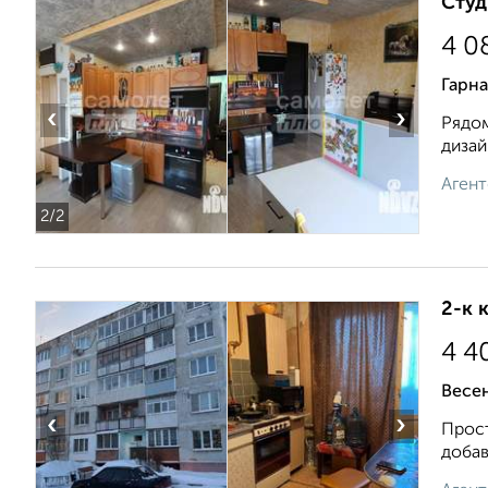
Студ
4 0
Гарна
‹
›
Рядом
дизай
Агент
2
/2
2-к 
4 4
Весен
‹
›
Прост
добав