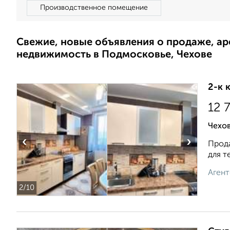
Производственное помещение
Свежие, новые объявления о продаже, а
недвижимость в Подмосковье, Чехове
2-к 
12 
Чехов
‹
›
Прода
для т
Агент
2
/10