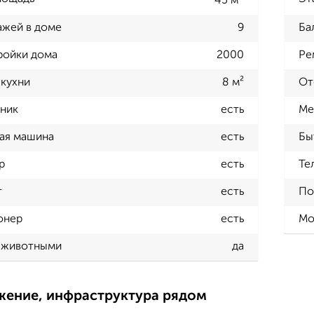
45 м
ажей в доме
9
Ба
ройки дома
2000
Ре
кухни
8 м²
От
ник
есть
Ме
ая машина
есть
Бы
р
есть
Те
т
есть
По
онер
есть
Мо
 животными
да
жение, инфраструктура рядом