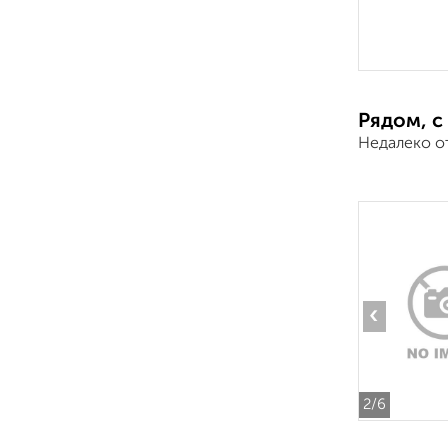
Рядом, с
Недалеко о
‹
2
/6