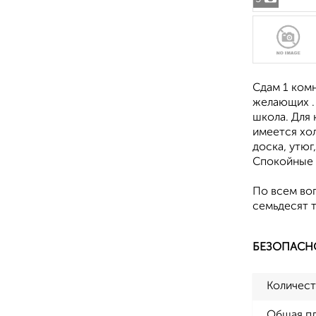
Сдам 1 ком
желающих . 
школа. Для
имеется хол
доска, утюг
Спокойные с
По всем во
семьдесят т
БЕЗОПАСН
Количест
Общая п