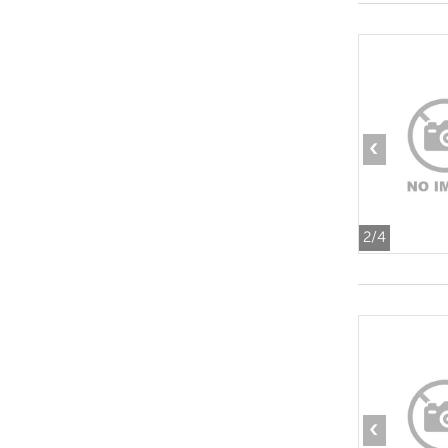
‹
2
/4
‹