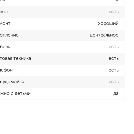
лкон
есть
монт
хороший
опление
центральное
бель
есть
товая техника
есть
лефон
есть
судомойка
есть
жно с детьми
да