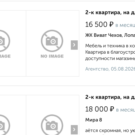
2-к квартира, на 
₽
16 500
в меся
ЖК Виват Чехов, Лоп
›
Мебель и техника в 
Квартира в благоустр
доступности магазины
Агентство, 05.08.202
2-к квартира, на 
₽
18 000
в меся
Мира 8
›
аётся скромная, но у