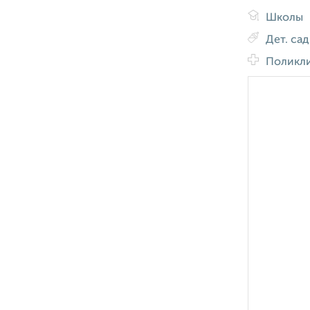
Школы
Дет. са
Поликл