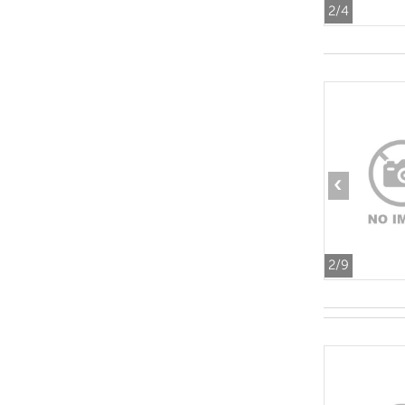
2
/4
‹
2
/9