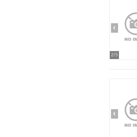
‹
2
/5
‹