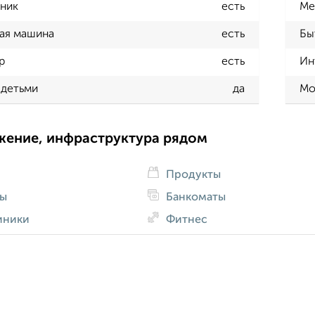
ник
есть
Ме
ая машина
есть
Бы
р
есть
Ин
 детьми
да
Мо
жение, инфраструктура рядом
Продукты
ды
Банкоматы
иники
Фитнес