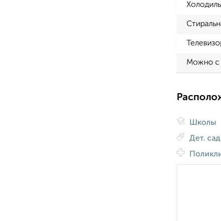
Холодиль
Стиральн
Телевизо
Можно с
Располо
Школы
Дет. са
Поликл