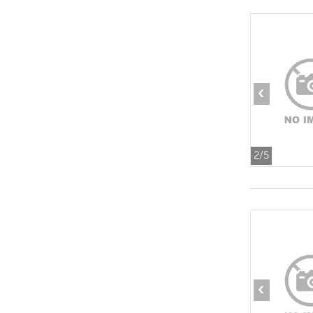
‹
2
/5
‹