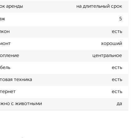
ок аренды
на длительный срок
аж
5
лкон
есть
монт
хороший
опление
центральное
бель
есть
товая техника
есть
тернет
есть
жно с животными
да