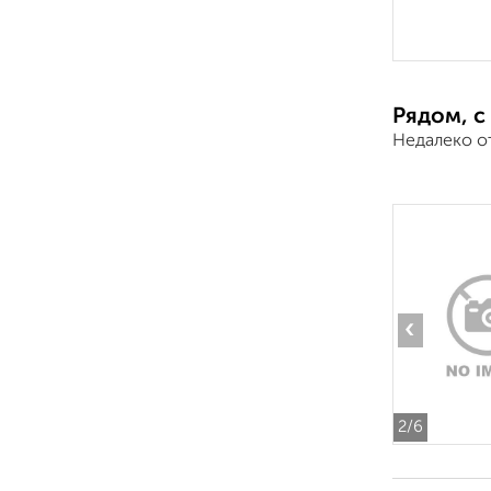
Рядом, с
Недалеко о
‹
2
/6