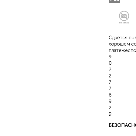
Сдается пол
хорошем сос
платежеспо
9
0
2
2
7
7
6
9
2
9
БЕЗОПАСН