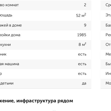
во комнат
2
Ср
2
лощадь
Эт
52 м
ажей в доме
9
Ба
ройки дома
1985
Ре
кухни
8 м²
От
ник
есть
Ме
ая машина
есть
Бы
р
есть
Ин
 детьми
да
Мо
жение, инфраструктура рядом