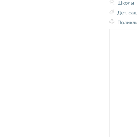
Школы
Дет. са
Поликл