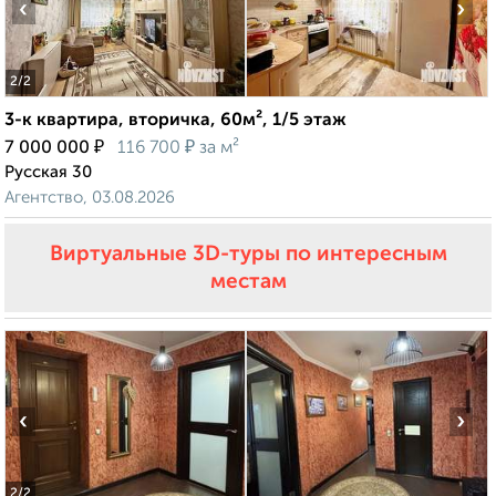
‹
›
2
/2
3-к квартира, вторичка, 60м², 1/5 этаж
₽
₽
7 000 000
116 700
за м²
Русская 30
Агентство, 03.08.2026
Виртуальные 3D-туры по интересным
местам
‹
›
2
/2