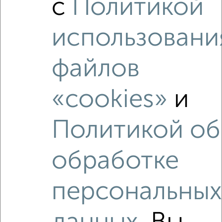
с
Политикой
мкр. Губернский, Земская 6
Агентство, 08.08.2026
использовани
файлов
‹
›
«cookies»
и
2
/2
Политикой об
1-к квартира, вторичка, 42м², 9/16 этаж
₽
₽
4 800 000
114 300
за м²
мкр. Губернский, Земская 6
обработке
Собственник, 08.08.2026
персональны
Как купить квартиру, в строящемся доме в
Подмосковье, Чехове на сайте Чехов-недвижимость?