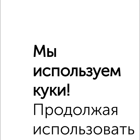
3-к квартира, вторичка, 84м², 6/16 этаж
₽
₽
12 500 000
148 700
за м²
мкр. Губернский, Уездная 3
Агентство, 09.08.2026
Мы
‹
›
используем
2
/2
куки!
1-к квартира, вторичка, 47м², 11/18 этаж
₽
₽
7 650 000
164 600
за м²
Продолжая
Лопасненская 3
Агентство, 05.08.2026
использовать