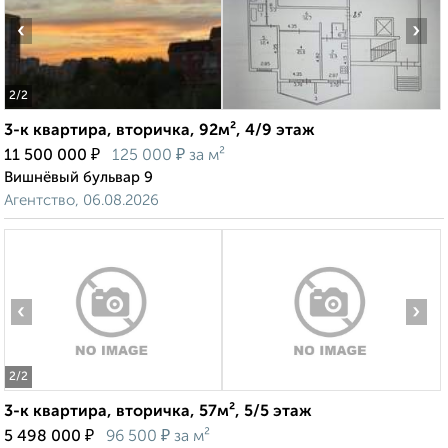
‹
›
2
/2
3-к квартира, вторичка, 92м², 4/9 этаж
₽
₽
11 500 000
125 000
за м²
Вишнёвый бульвар 9
Агентство, 06.08.2026
‹
›
2
/2
3-к квартира, вторичка, 57м², 5/5 этаж
₽
₽
5 498 000
96 500
за м²