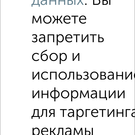
данных
. Вы
Используя удобную форму поиска с множеством
фильтров и сортировкой по параметрам, вы можете
можете
подобрать для покупки квартиру, в строящемся доме в
Подмосковье, Чехове.
Найденные предложения: 0 объявлений, можно
запретить
посмотреть в виде списка или на карте, с описанием,
расположением, ценой и другими подробностями.
сбор и
Подберите подходящую недвижимость из предложений
от собственников, риэлторов, застройщиков и агенств
недвижимости, связаться с ними можно по телефону или
использовани
написать сообщение в любом удобном для вас
мессенджере, это безопасно и бесплатно.
информации
Для покупки квартиры доступна ипотека от крупнейших
банков России: СберБанк, ВТБ, Альфа-Банк,
Россельхозбанк, Совкомбанк, Т-Банк, Росбанк, Почта
для таргетинг
Банк на сумму от 400 000 до 120 000 000 рублей сроком
до 30 лет.
рекламы
Сайт работает во многих городах России.