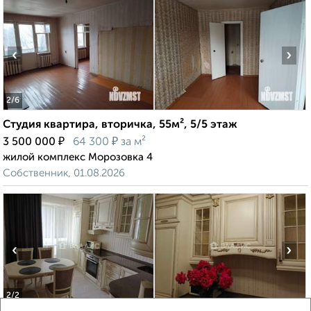
‹
›
2
/6
Студия квартира, вторичка, 55м², 5/5 этаж
₽
₽
3 500 000
64 300
за м²
жилой комплекс Морозовка 4
Собственник, 01.08.2026
‹
›
2
/2