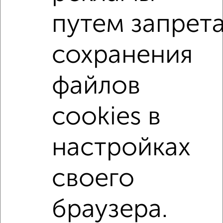
Сколько стоит купить квартиру в Подмосковье, Чехове?
путем запрет
Цена недвижимости: мин. от
3500000
руб. до макс.
25900000
руб.
сохранения
Средняя цена:
9219800
руб.
Цена за м2: от
100000
руб. до
215833
руб.
файлов
Средняя цена за м2:
146346
руб.
cookies в
Площадь: от
35
м2 до
120
м2
Средняя площадь:
63
м2
настройках
↑ НАВЕРХ К МЕНЮ
своего
Однокомнатные
Двухкомнатные
Трехкомнатные
4‑комнатные
Квартиры студии
От застройщика
Без посредников
Вторичное жилье
В новостройке
В строящемся доме
В новом доме
браузера.