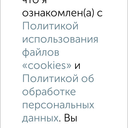
что я
4‑комнатные квартиры недалеко от Гагарина 19
ознакомлен(а) с
Политикой
использования
файлов
«cookies»
и
Политикой об
обработке
персональных
данных
. Вы
Рядом, с меньшей ценой