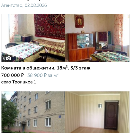
Агентство, 02.08.2026
8
Комната в общежитии, 18м², 3/3 этаж
₽
₽
700 000
38 900
за м²
село Троицкое 1