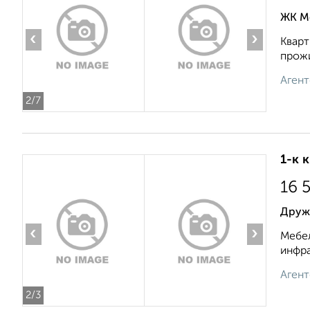
ЖК М
‹
›
Кварт
прожи
Агент
2
/7
1-к 
16 
Друж
‹
›
Мебел
инфра
Агент
2
/3