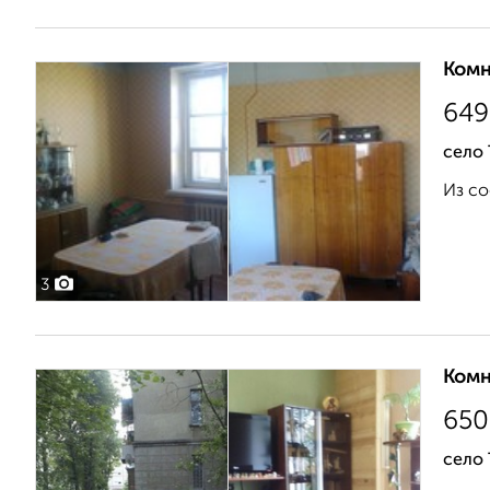
Комн
649
село 
Из со
3
Комн
650
село 