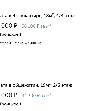
ата в 4-к квартире, 18м², 4/4 этаж
₽
 000
₽
36 100
за м²
Троицкое 1
седей - одна женщина....
ата в общежитии, 19м², 2/3 этаж
₽
 000
₽
34 300
за м²
Троицкое 1