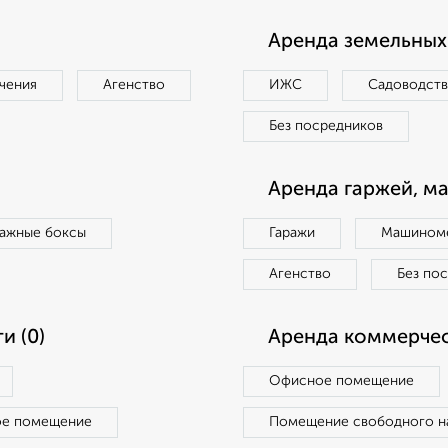
Аренда земельных 
чения
Агенство
ИЖС
Садоводст
Без посредников
Аренда гаржей, м
ражные боксы
Гаражи
Машиноме
Агенство
Без по
и (0)
Аренда коммерчес
Офисное помещение
ое помещение
Помещение свободного н