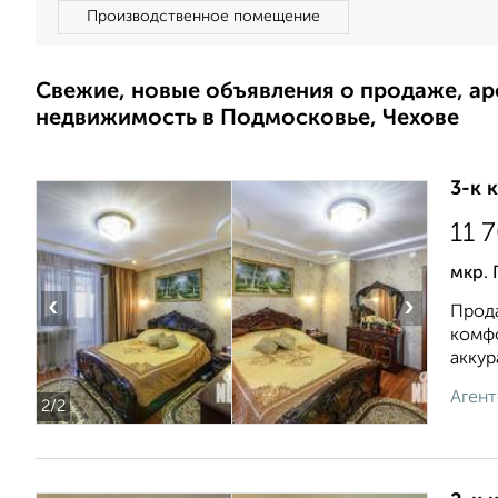
Производственное помещение
Свежие, новые объявления о продаже, а
недвижимость в Подмосковье, Чехове
3-к 
11 
мкр. 
‹
›
Прода
комфо
аккура
Агент
2
/2