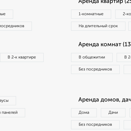
Аренда квартир (2
ные
1‑комнатные
2‑к
посредников
На длительный срок
Аренда комнат (13
В 2‑к квартире
В общежитии
В 2
Без посредников
Аренда домов, дач
аусы
п панелей
Дома
Дачи
Без посредников