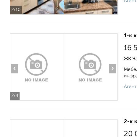
Агент
2
/10
1-к 
16 
ЖК Ча
‹
›
Мебел
инфра
Агент
2
/4
2-к 
20 