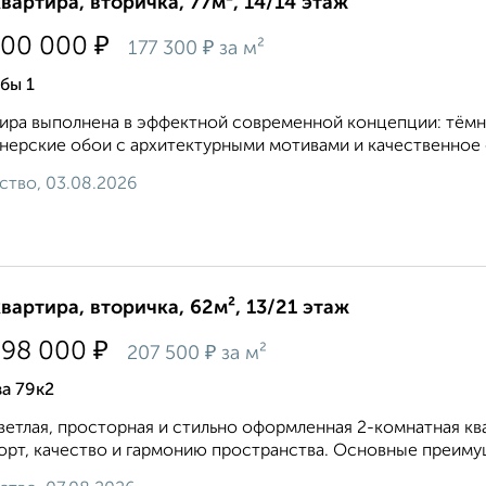
квартира, вторичка, 77м², 14/14 этаж
₽
700 000
₽
177 300
за м²
бы 1
ира выполнена в эффектной современной концепции: тёмны
нерские обои с архитектурными мотивами и качественное 
ство, 03.08.2026
квартира, вторичка, 62м², 13/21 этаж
₽
798 000
₽
207 500
за м²
а 79к2
ветлая, просторная и стильно оформленная 2-комнатная кв
рт, качество и гармонию пространства. Основные преимущ