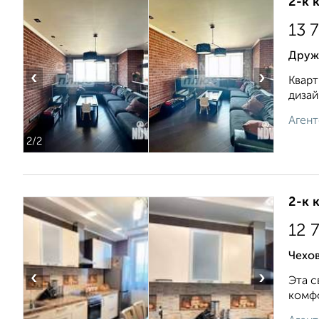
2-к 
13 
Друж
‹
›
Кварт
дизай
Агент
2
/2
2-к 
12 
Чехов
‹
›
Эта с
комфо