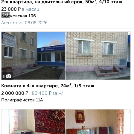
2-к квартира, на длительный срок, 50м², 4/10 этаж
₽
23 000
в месяц
2
/3
Московская 106
Агентство, 08.08.2026
5
Комната в 4-к квартире, 24м², 1/9 этаж
₽
₽
2 000 000
83 400
за м²
Полиграфистов 11А