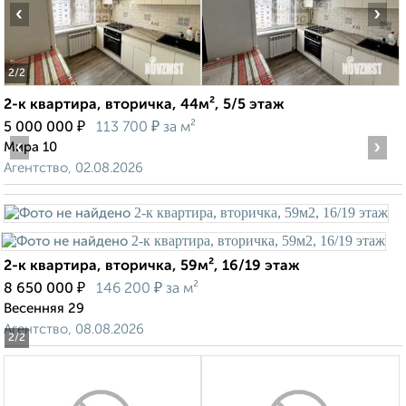
‹
›
2
/2
2-к квартира, вторичка, 44м², 5/5 этаж
₽
₽
5 000 000
113 700
за м²
‹
›
Мира 10
Агентство, 02.08.2026
2-к квартира, вторичка, 59м², 16/19 этаж
₽
₽
8 650 000
146 200
за м²
Весенняя 29
Агентство, 08.08.2026
2
/2