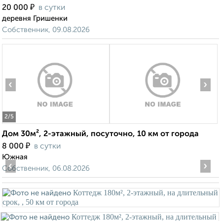
₽
20 000
в сутки
деревня Гришенки
Собственник, 09.08.2026
‹
›
2
/5
Дом 30м², 2-этажный, посуточно, 10 км от города
₽
8 000
в сутки
Южная
‹
›
Собственник, 06.08.2026