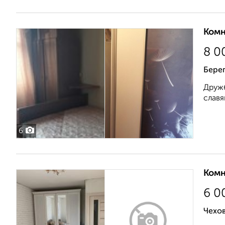
Комн
8 0
Берег
Дружб
славя
6
Комн
6 0
Чехов