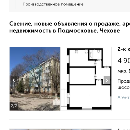
Производственное помещение
Свежие, новые объявления о продаже, а
недвижимость в Подмосковье, Чехове
2-к 
4 9
мкр. 
‹
›
Прода
шоссе
Агент
2
/2