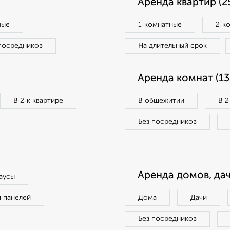
Аренда квартир (2
ные
1‑комнатные
2‑к
посредников
На длительный срок
Аренда комнат (13
В 2‑к квартире
В общежитии
В 2
Без посредников
Аренда домов, дач
аусы
п панелей
Дома
Дачи
Без посредников