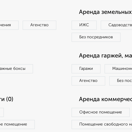
Аренда земельных 
чения
Агенство
ИЖС
Садоводст
Без посредников
Аренда гаржей, м
ражные боксы
Гаражи
Машиноме
Агенство
Без по
и (0)
Аренда коммерчес
Офисное помещение
ое помещение
Помещение свободного н