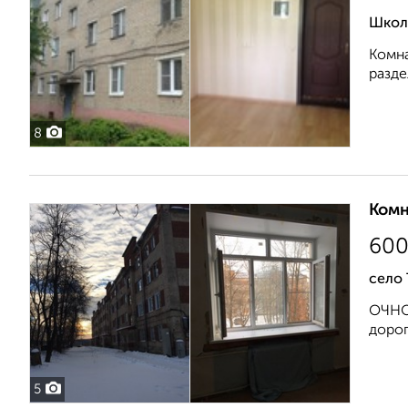
Школ
Комна
разде
8
Комн
60
село 
ОЧНО!
дорог
5