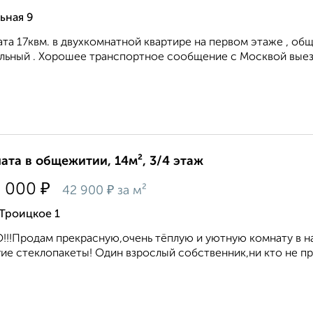
ьная 9
та 17квм. в двухкомнатной квартире на первом этаже , обща
льный . Хорошее транспортное сообщение с Москвой выезд
ата в общежитии, 14м², 3/4 этаж
₽
0 000
₽
42 900
за м²
Троицкое 1
!!Продам прекрасную,очень тёплую и уютную комнату в н
ие стеклопакеты! Один взрослый собственник,ни кто не про