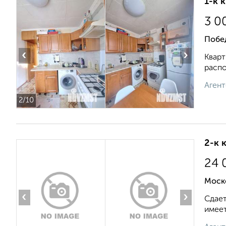
1-к 
3 0
Побе
‹
›
Кварт
распо
Агент
2
/10
2-к 
24 
Моск
‹
›
Сдает
имеет