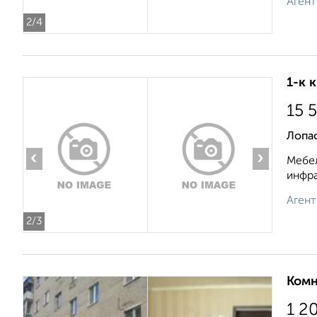
Агент
2
/4
1-к 
15 
Лопа
‹
›
Мебел
инфра
Агент
2
/3
Комн
1 2