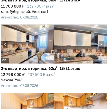
3-к квартира, вторичка, 88м², 17/24 этаж
₽
₽
11 700 000
132 700
за м²
мкр. Губернский, Уездная 1
Агентство, 07.08.2026
‹
›
2
/10
2-к квартира, вторичка, 62м², 13/21 этаж
₽
₽
12 798 000
207 500
за м²
Чехова 79к2
Агентство, 07.08.2026