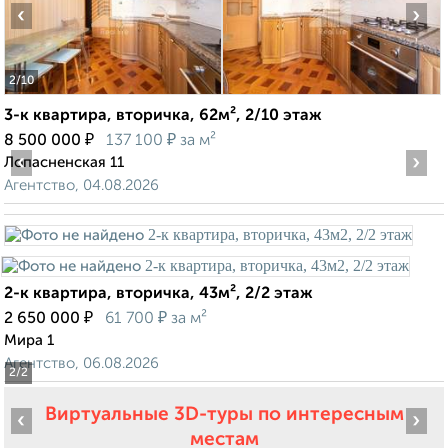
‹
›
2
/10
3-к квартира, вторичка, 62м², 2/10 этаж
₽
₽
8 500 000
137 100
за м²
‹
›
Лопасненская 11
Агентство, 04.08.2026
2-к квартира, вторичка, 43м², 2/2 этаж
₽
₽
2 650 000
61 700
за м²
Мира 1
Агентство, 06.08.2026
2
/2
Виртуальные 3D-туры по интересным
‹
›
местам