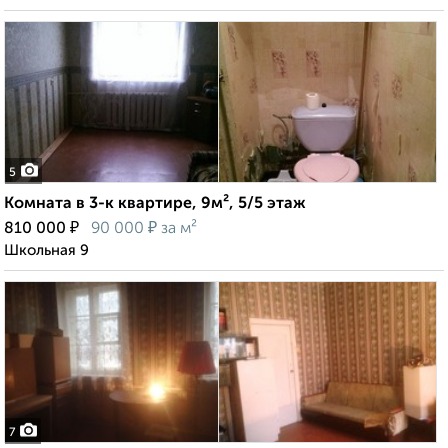
5
Комната в 3-к квартире, 9м², 5/5 этаж
₽
₽
810 000
90 000
за м²
Школьная 9
7