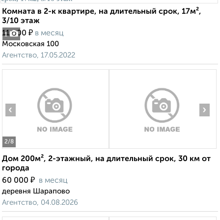
Комната в 2-к квартире, на длительный срок, 17м²,
3/10 этаж
₽
11 000
в месяц
1
Московская 100
Агентство, 17.05.2022
‹
›
2
/8
Дом 200м², 2-этажный, на длительный срок, 30 км от
города
₽
60 000
в месяц
деревня Шарапово
Агентство, 04.08.2026