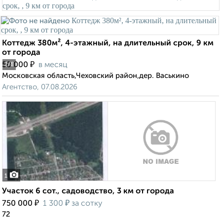
Коттедж 380м², 4-этажный, на длительный срок, 9 км
от города
₽
50 000
в месяц
2
/8
Московская область,Чеховский район,дер. Васькино
Агентство, 07.08.2026
1
Участок 6 сот., садоводство, 3 км от города
₽
₽
750 000
1 300
за сотку
72