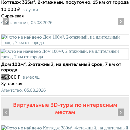
Коттедж 335м², 2-этажный, посуточно, 15 км от города
₽
10 000
в сутки
Сиреневая
‹
›
Собственник, 05.08.2026
Дом 100м², 2-этажный, на длительный срок, 7 км от
города
₽
45 000
в месяц
2
/5
Хуторская
Агентство, 05.08.2026
Виртуальные 3D-туры по интересным
‹
›
местам