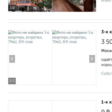
Агент
2
/2
3-к 
3 5
Моск
‹
›
одаёт
хорош
Собст
2
/2
1-к 