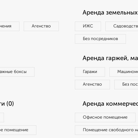
Аренда земельных 
чения
Агенство
ИЖС
Садоводст
Без посредников
Аренда гаржей, м
ражные боксы
Гаражи
Машиноме
Агенство
Без по
и (0)
Аренда коммерчес
Офисное помещение
ое помещение
Помещение свободного н