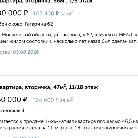
квартира, вторичка, 56м², 1/5 этаж
₽
00 000
₽
105 400
за м²
Венюково, Гагарина 62
 Московской области, ул. Гагарина, д.62, в 55 км от МКАД
ем жилом состоянии, несколько лет назад был сделан капи
ство, 03.08.2026
квартира, вторичка, 47м², 11/18 этаж
₽
50 000
₽
164 600
за м²
сненская 3
агается к продаже 1-комнатная квартира площадью 46,5 кв.
ира расположена на 11-м этаже 18-этажного кирпично-мон