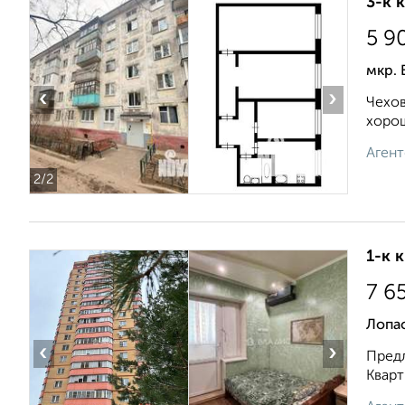
3-к 
5 9
мкр. 
‹
›
Чехов
хорош
Агент
2
/2
1-к 
7 6
Лопа
‹
›
Предл
Кварт