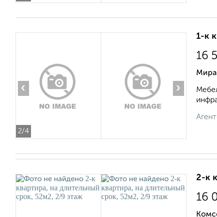
1-к 
16 
Мира
‹
›
Мебел
инфра
Агент
2
/4
2-к 
16 
Комс