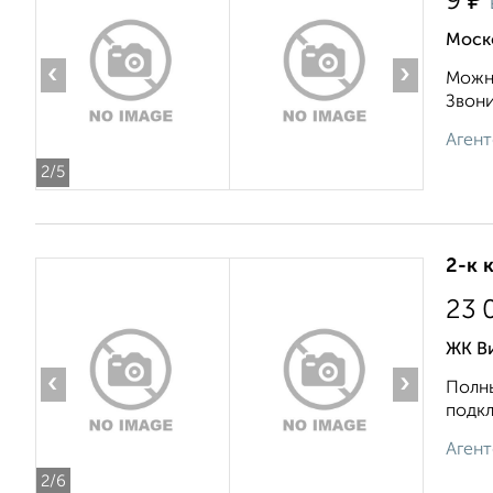
₽
9
Моск
‹
›
Можно
Звонит
Агент
2
/5
2-к 
23 
ЖК Ви
‹
›
Полны
подкл
Агент
2
/6