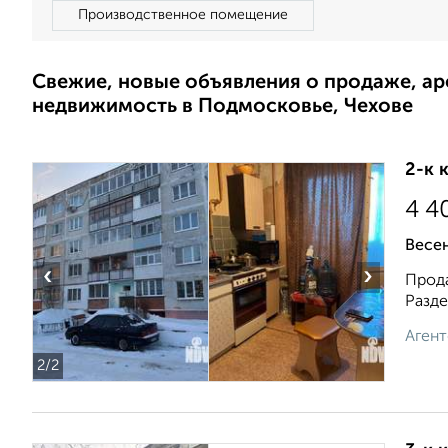
Производственное помещение
Свежие, новые объявления о продаже, а
недвижимость в Подмосковье, Чехове
2-к 
4 4
Весен
‹
›
Прода
Разде
Агент
2
/2