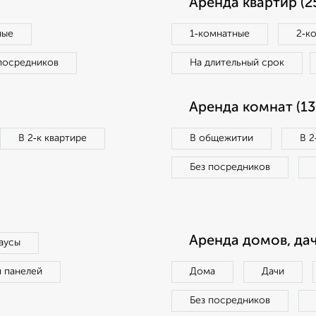
Аренда квартир (2
ные
1‑комнатные
2‑к
посредников
На длительный срок
Аренда комнат (13
В 2‑к квартире
В общежитии
В 2
Без посредников
Аренда домов, дач
аусы
п панелей
Дома
Дачи
Без посредников