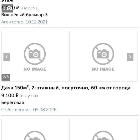
этаж
₽
6 000
в месяц
3
Вишнёвый бульвар 3
Агентство, 10.12.2021
‹
›
2
/8
Дача 150м², 2-этажный, посуточно, 60 км от города
₽
9 100
в сутки
Береговая
Собственник, 05.08.2026