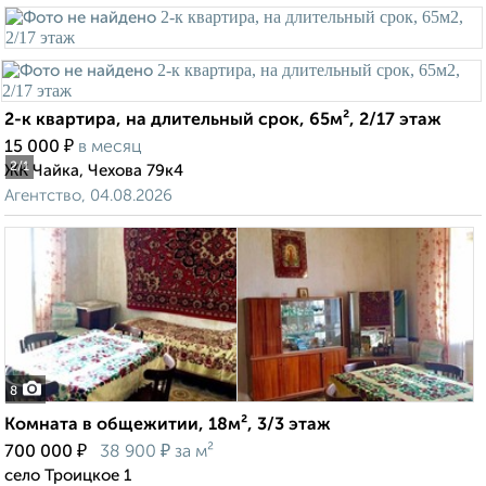
2-к квартира, на длительный срок, 65м², 2/17 этаж
₽
15 000
в месяц
2
/1
ЖК Чайка, Чехова 79к4
Агентство, 04.08.2026
8
Комната в общежитии, 18м², 3/3 этаж
₽
₽
700 000
38 900
за м²
село Троицкое 1