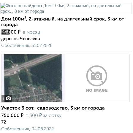
Дом 100м², 2-этажный, на длительный срок, 3 км от
города
₽
25 000
в месяц
2
/6
деревня Чепелёво
Собственник, 31.07.2026
1
Участок 6 сот., садоводство, 3 км от города
₽
₽
750 000
1 300
за сотку
72
Собственник, 04.08.2022