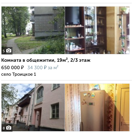
5
Комната в общежитии, 19м², 2/3 этаж
₽
₽
650 000
34 300
за м²
село Троицкое 1
8