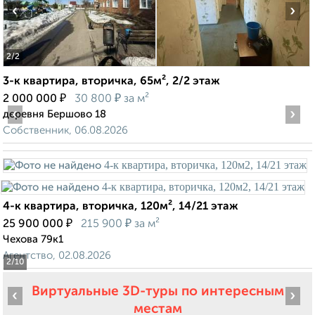
‹
›
2
/2
3-к квартира, вторичка, 65м², 2/2 этаж
₽
₽
2 000 000
30 800
за м²
‹
›
деревня Бершово 18
Собственник, 06.08.2026
4-к квартира, вторичка, 120м², 14/21 этаж
₽
₽
25 900 000
215 900
за м²
Чехова 79к1
Агентство, 02.08.2026
2
/10
Виртуальные 3D-туры по интересным
‹
›
местам