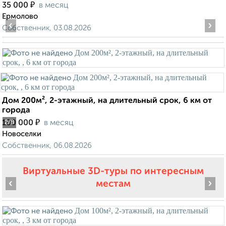
₽
35 000
в месяц
Ермолово
‹
›
Собственник, 03.08.2026
Дом 200м², 2-этажный, на длительный срок, 6 км от
города
₽
100 000
в месяц
2
/8
Новоселки
Собственник, 06.08.2026
Виртуальные 3D-туры по интересным
‹
›
местам