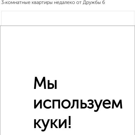
3‑комнатные квартиры недалеко от Дружбы 6
Мы
используем
куки!
Рядом, с меньшей ценой