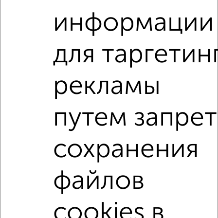
‹
›
информации
2
/10
для таргетин
3-к квартира, вторичка, 65м², 5/9 этаж
₽
₽
8 300 000
127 500
за м²
рекламы
Московская 83
Агентство, 04.08.2026
путем запрет
3-к квартиры
Поиск по схожим параметрам:
сохранения
на улице Дружбы
не первый этаж
файлов
не последний этаж
с балконом
с центральным отоплением
Вторичное жилье
cookies в
в панельном доме
с раздельным санузлом