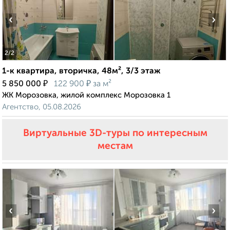
‹
›
2
/2
1-к квартира, вторичка, 48м², 3/3 этаж
₽
₽
5 850 000
122 900
за м²
ЖК Морозовка, жилой комплекс Морозовка 1
Агентство, 05.08.2026
Виртуальные 3D-туры по интересным
местам
‹
›