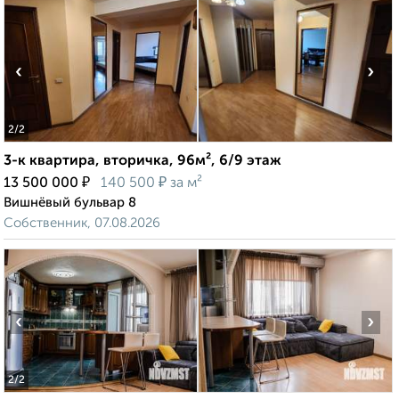
‹
›
2
/2
3-к квартира, вторичка, 96м², 6/9 этаж
₽
₽
13 500 000
140 500
за м²
Вишнёвый бульвар 8
Собственник, 07.08.2026
‹
›
2
/2