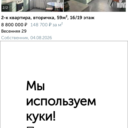
2
/2
2-к квартира, вторичка, 59м², 16/19 этаж
₽
₽
8 800 000
148 700
за м²
Весенняя 29
Собственник, 04.08.2026
‹
›
Мы
2
/2
используем
2-к квартира, вторичка, 77м², 14/14 этаж
₽
₽
13 700 000
177 300
за м²
Дружбы 1
куки!
Агентство, 03.08.2026