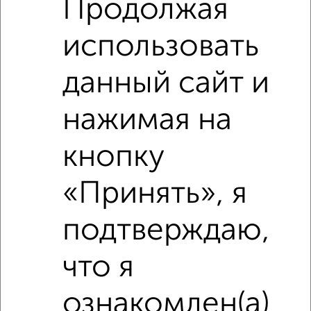
Продолжая
использовать
‹
›
данный сайт и
2
/10
нажимая на
3-к квартира, вторичка, 72м², 7/18 этаж
₽
₽
10 900 000
151 400
за м²
кнопку
ЖК Вишнёвый Сад, Вишнёвая 3
Агентство, 31.07.2026
«Принять», я
подтверждаю,
‹
›
что я
ознакомлен(а)
2
/10