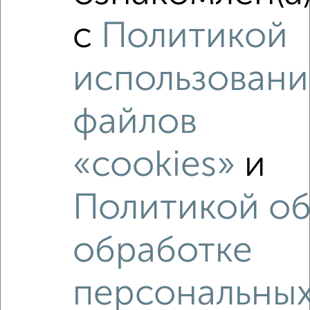
₽
₽
25 900 000
215 900
за м²
с
Политикой
Чехова 79к1
Агентство, 02.08.2026
использовани
файлов
‹
›
«cookies»
и
2
/2
1-к квартира, вторичка, 51м², 2/12 этаж
Политикой о
₽
₽
7 800 000
151 800
за м²
Дружбы 2а
Собственник, 07.08.2026
обработке
персональны
Как купить квартиру, в сданном доме, с несколькими
санузлами в Подмосковье, Чехове на сайте Чехов-