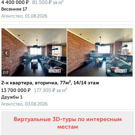
₽
₽
4 400 000
81 500
за м²
Весенняя 17
Агентство, 01.08.2026
‹
›
2
/2
2-к квартира, вторичка, 77м², 14/14 этаж
₽
₽
13 700 000
177 300
за м²
Дружбы 1
Агентство, 03.08.2026
Виртуальные 3D-туры по интересным
местам