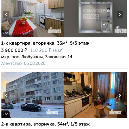
‹
›
2
/2
1-к квартира, вторичка, 33м², 5/5 этаж
₽
₽
3 900 000
118 200
за м²
мкр. пос. Любучаны, Заводская 14
Агентство, 05.08.2026
‹
›
2
/2
2-к квартира, вторичка, 54м², 1/5 этаж