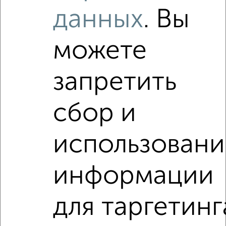
недвижимость?
данных
. Вы
Используя удобную форму поиска с множеством
фильтров и сортировкой по параметрам, вы можете
можете
подобрать для покупки квартиру, в сданном доме, с
несколькими санузлами в Подмосковье, Чехове.
Найденные предложения: 0 объявлений, можно
запретить
посмотреть в виде списка или на карте, с описанием,
расположением, ценой и другими подробностями.
сбор и
Подберите подходящую недвижимость из предложений
от собственников, риэлторов, застройщиков и агенств
недвижимости, связаться с ними можно по телефону или
использовани
написать сообщение в любом удобном для вас
мессенджере, это безопасно и бесплатно.
информации
Для покупки квартиры доступна ипотека от крупнейших
банков России: СберБанк, ВТБ, Альфа-Банк,
Россельхозбанк, Совкомбанк, Т-Банк, Росбанк, Почта
для таргетинг
Банк на сумму от 400 000 до 120 000 000 рублей сроком
до 30 лет.