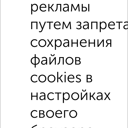
рекламы
Сайт работает во многих городах России.
Сколько стоит купить квартиру в Подмосковье, Чехове?
путем запрет
Цена недвижимости: мин. от
3900000
руб. до макс.
25900000
руб.
сохранения
Средняя цена:
10020000
руб.
Цена за м2: от
118181
руб. до
215833
руб.
файлов
Средняя цена за м2:
147352
руб.
cookies в
Площадь: от
33
м2 до
120
м2
Средняя площадь:
68
м2
настройках
↑ НАВЕРХ К МЕНЮ
своего
Однокомнатные
Двухкомнатные
Трехкомнатные
4‑комнатные
Квартиры студии
От застройщика
Без посредников
Вторичное жилье
В новостройке
В строящемся доме
В новом доме