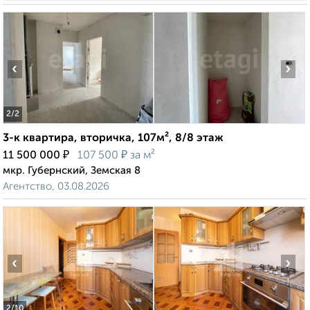
‹
›
2
/2
3-к квартира, вторичка, 107м², 8/8 этаж
₽
₽
11 500 000
107 500
за м²
мкр. Губернский, Земская 8
Агентство, 03.08.2026
‹
›
2
/10