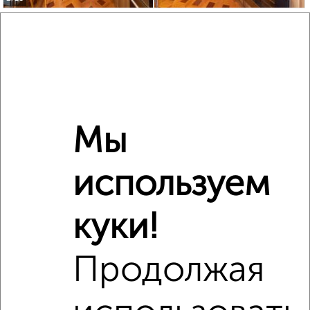
3-к квартира, вторичка, 62м², 2/10 этаж
₽
₽
8 500 000
137 100
за м²
Лопасненская 11
Агентство, 04.08.2026
Мы
‹
›
используем
2
/2
куки!
3-к квартира, вторичка, 57м², 1/2 этаж
₽
₽
5 000 000
87 800
за м²
мкр. Венюково, Гагарина 34
Продолжая
Агентство, 06.08.2026