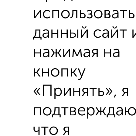
использовать
2
/4
1-к квартира, на длительный срок, 38м², 2/5 этаж
данный сайт 
₽
11 500
в месяц
ЖК Чайка, Чехова 79к4
Собственник, 06.08.2026
нажимая на
кнопку
‹
›
«Принять», я
2
/6
подтверждаю
1-к квартира, на длительный срок, 41м², 4/10 этаж
₽
11 000
в месяц
Дружбы 21
что я
Собственник, 05.08.2026