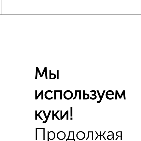
Мы
Рядом, с меньшей ценой
используем
Недалеко от Московская 101Б с ценой ниже
куки!
Продолжая
‹
›