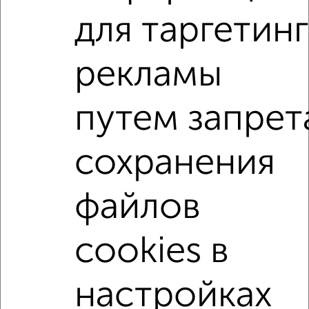
Собственник, 03.08.2026
для таргетинг
1-к квартиры
рекламы
Поиск по схожим параметрам:
путем запрет
на улице Московская
С холодильником
С мебелью
Со стиральной машиной
сохранения
С бытовой техникой
С телевизором
С интернетом
Можно с ребенком
файлов
Можно с животными
с хорошим ремонтом
не первый этаж
не последний этаж
с балконом
cookies в
с центральным отоплением
Цена до 12 000 в мес.
площадью до 40 м²
настройках