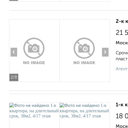
2-к 
21 
Моск
‹
›
Срочн
пласт
Агент
2
/8
1-к 
18 
Моск