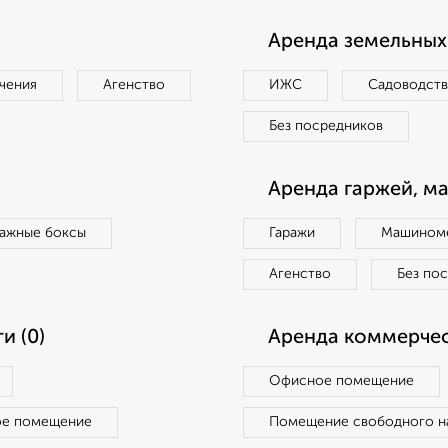
Аренда земельных 
чения
Агенство
ИЖС
Садоводст
Без посредников
Аренда гаржей, м
ражные боксы
Гаражи
Машиноме
Агенство
Без по
и (0)
Аренда коммерчес
Офисное помещение
ое помещение
Помещение свободного н