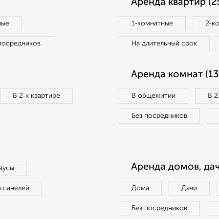
Аренда квартир (2
ные
1‑комнатные
2‑к
посредников
На длительный срок
Аренда комнат (13
В 2‑к квартире
В общежитии
В 2
Без посредников
Аренда домов, дач
аусы
п панелей
Дома
Дачи
Без посредников