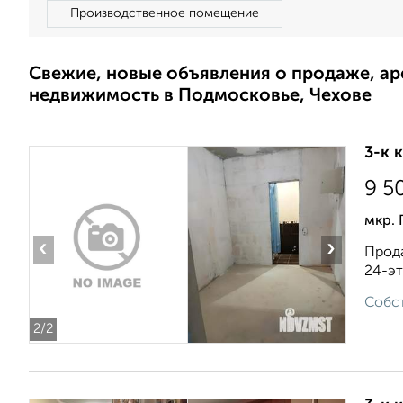
Производственное помещение
Свежие, новые объявления о продаже, а
недвижимость в Подмосковье, Чехове
3-к 
9 5
мкр. 
‹
›
Прода
24-эт
Собст
2
/2