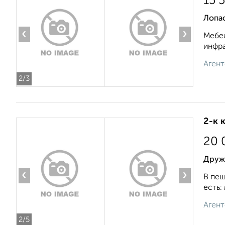
15 
Лопа
‹
›
Мебел
инфра
Агент
2
/3
2-к 
20 
Друж
‹
›
В пеш
есть:
Агент
2
/5