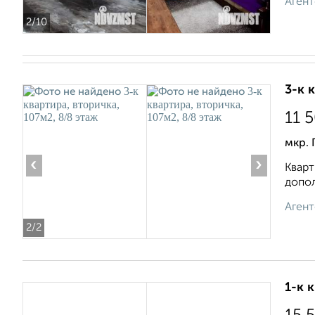
Агент
2
/10
3-к 
11 
мкр. 
‹
›
Кварт
допол
Агент
2
/2
1-к 