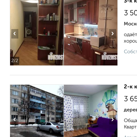
3-к 
3 5
Моск
‹
›
одаёт
хорош
Собст
2
/2
2-к 
3 6
дере
‹
›
Общая
Кварт