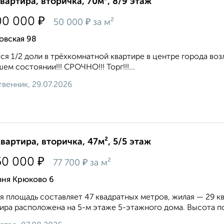
квартира, вторичка, 70м², 8/9 этаж
₽
00 000
₽
50 000
за м²
овская 98
ся 1/2 доли в трёхкомнатной квартире в центре города воз
ем состоянии!!! СРОЧНО!!! Торг!!!...
венник, 29.07.2026
квартира, вторичка, 47м², 5/5 этаж
₽
50 000
₽
77 700
за м²
вня Крюково 6
 площадь составляет 47 квадратных метров, жилая — 29 кв
ира расположена на 5-м этаже 5-этажного дома. Высота пот