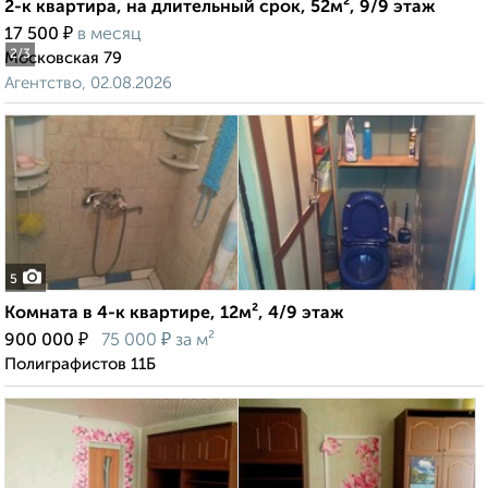
2-к квартира, на длительный срок, 52м², 9/9 этаж
₽
17 500
в месяц
2
/3
Московская 79
Агентство, 02.08.2026
5
Комната в 4-к квартире, 12м², 4/9 этаж
₽
₽
900 000
75 000
за м²
Полиграфистов 11Б