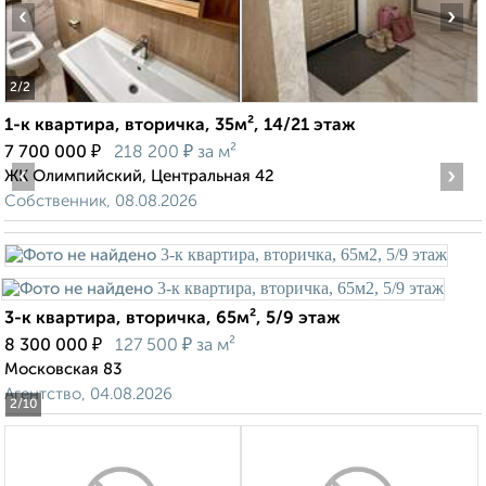
‹
›
2
/2
1-к квартира, вторичка, 35м², 14/21 этаж
₽
₽
7 700 000
218 200
за м²
‹
›
ЖК Олимпийский, Центральная 42
Собственник, 08.08.2026
3-к квартира, вторичка, 65м², 5/9 этаж
₽
₽
8 300 000
127 500
за м²
Московская 83
Агентство, 04.08.2026
2
/10