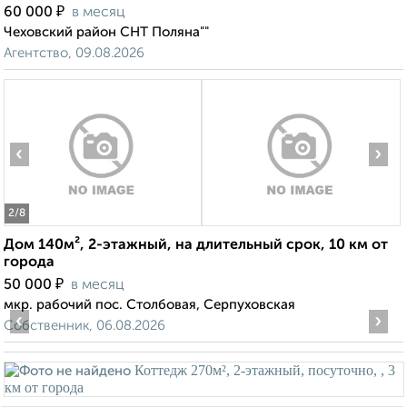
₽
60 000
в месяц
Чеховский район СНТ Поляна""
Агентство, 09.08.2026
‹
›
2
/8
Дом 140м², 2-этажный, на длительный срок, 10 км от
города
₽
50 000
в месяц
мкр. рабочий пос. Столбовая, Серпуховская
‹
›
Собственник, 06.08.2026