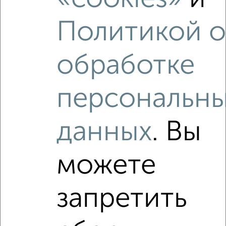
Политикой 
обработке
‹
›
персональн
2
/4
1-к квартира, на длительный срок, 45м², 3/9 этаж
₽
15 500
в месяц
данных
. Вы
Чехова 81Б
Агентство, 10.08.2026
можете
Виртуальные 3D-туры по интересным
местам
запретить