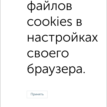
Можно с животными
с хорошим ремонтом
файлов
не первый этаж
не последний этаж
с балконом
cookies в
c большой кухней
с центральным отоплением
Цена до 20 000 в мес.
площадью до 40 м²
настройках
Срочная аренда
своего
↑ НАВЕРХ К МЕНЮ
Однокомнатные
Двухкомнатные
3‑комнатные
Квартиры студии
браузера.
Без посредников
На длительный срок
На сутки
Без мебели
Контакты
Политика конфиденциальности
Пользовательское соглашение
Чехов, улица Земская 11
© 2015–2026
Сайт-доска объявлений недвижимости
О проекте
Принять
Реклама на портале
Новости
Статьи
Блог
Риэлторы
Агентства
Застройщики
Ипотечный калькулятор