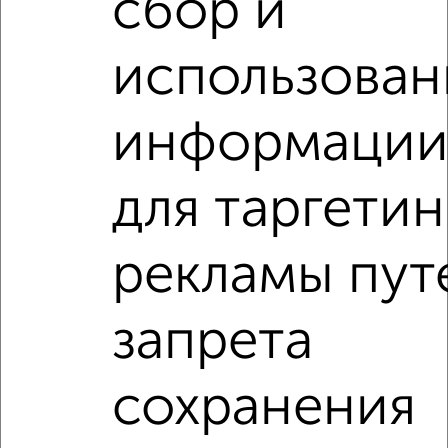
сбор и
‹
›
использован
2
/4
информаци
1-к квартира, на длительный срок, 45м², 3/19 этаж
₽
16 500
в месяц
ЖК Чайка, Чехова 79к1
для таргетин
Агентство, 10.08.2026
рекламы пут
1-к квартиры
Поиск по схожим параметрам:
запрета
на улице Чехова
С холодильником
С мебелью
Со стиральной машиной
С бытовой техникой
сохранения
С телевизором
С интернетом
Можно с ребенком