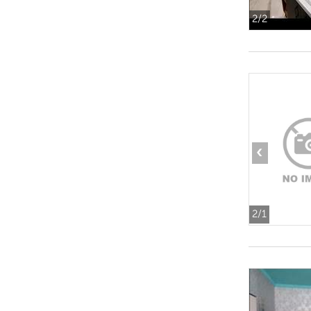
2
/2
‹
2
/1