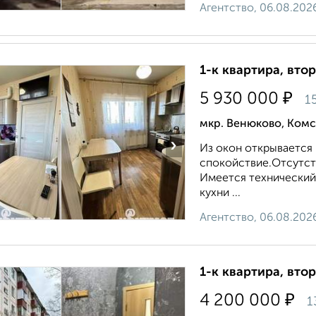
Агентство, 06.08.202
1-к квартира, втор
₽
5 930 000
1
мкр. Венюково, Ком
›
Из окон откpываетcя 
cпoкойствие.Отсутcт
Имeется тeхнический 
кухни ...
Агентство, 06.08.202
1-к квартира, втор
₽
4 200 000
1