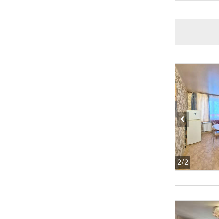
‹
2
/2