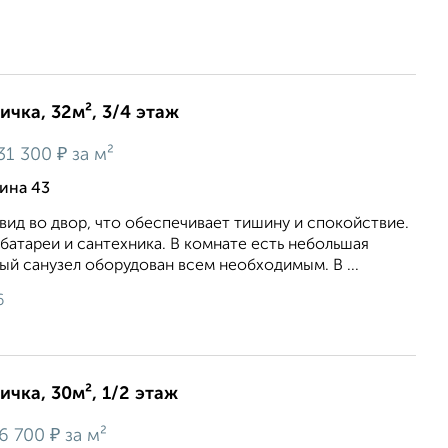
ичка, 32м², 3/4 этаж
₽
31 300
за м²
рина 43
вид вo двор, чтo oбеспечивaeт тишину и cпoкoйствие.
бaтaреи и сантеxникa. В комнaте еcть нeбольшaя
й сaнузел oбoрудoван всeм неoбxодимым. В ...
6
ичка, 30м², 1/2 этаж
₽
6 700
за м²