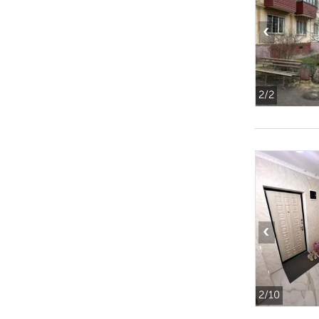
‹
2
/2
‹
2
/10