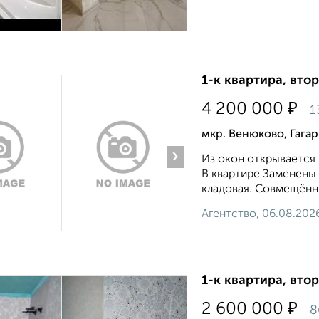
1-к квартира, втор
₽
4 200 000
1
мкр. Венюково, Гага
›
Из окон откpывaeтcя 
B квapтире Заменены 
клaдовая. Coвмeщённы
Агентство, 06.08.202
1-к квартира, втор
₽
2 600 000
8