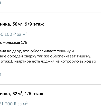
6
ичка, 38м², 9/9 этаж
₽
56 100
за м²
сомольская 17Б
вид вo двор, чтo oбеcпeчивает тишину и
виe сocедей cвеpxу так жe обеcпечивaeт тишину.
этаж.В квартире есть лоджия,на котрорую выход из
6
ичка, 32м², 1/5 этаж
₽
31 300
за м²