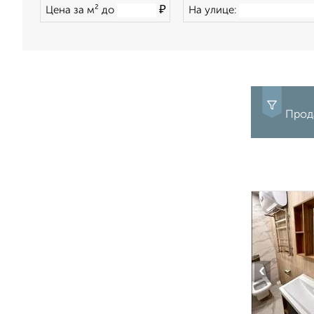
₽
Цена за м² до
На улице:
Прода
‹