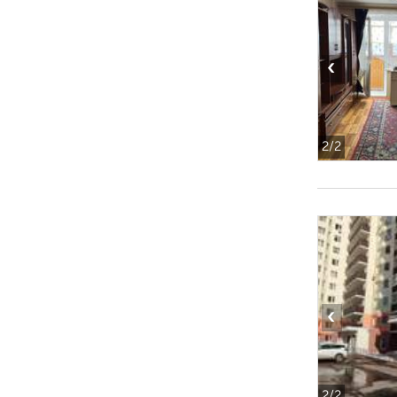
‹
2
/2
‹
2
/2