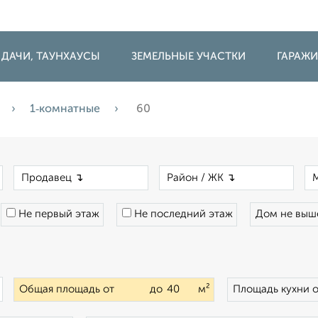
 ДАЧИ, ТАУНХАУСЫ
ЗЕМЕЛЬНЫЕ УЧАСТКИ
ГАРАЖ
1‑комнатные
60
×
×
×
Не первый этаж
Не последний этаж
Дом не вы
×
Общая площадь от
до
м²
Площадь кухни 