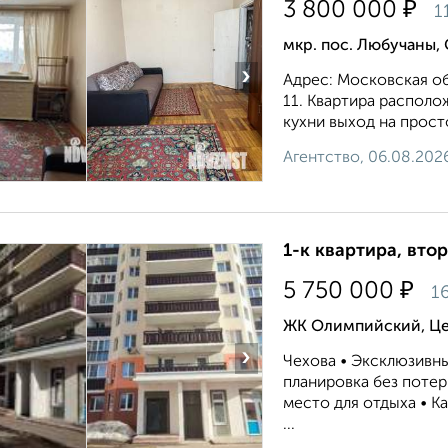
₽
3 800 000
1
мкр. пос. Любучаны,
›
Адрес: Московская обл
11. Квартира располо
кухни выход на прост
Агентство, 06.08.202
1-к квартира, втор
₽
5 750 000
1
ЖК Олимпийский, Це
›
Чехова • Эксклюзивн
планировка без потер
место для отдыха • 
...