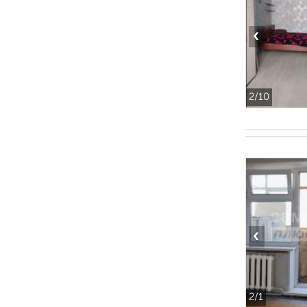
‹
2
/10
‹
2
/1