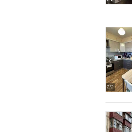
‹
2
/2