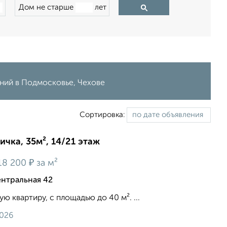
Дом не старше
лет
ений в Подмосковье, Чехове
Сортировка:
ичка, 35м², 14/21 этаж
₽
18 200
за м²
нтральная 42
 квартиру, c площадью до 40 м². ...
2026