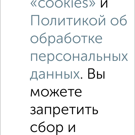
«cookies»
и
Дружбы 15
Агентство, 10.08.2026
Политикой об
обработке
‹
›
персональных
2
/2
данных
. Вы
1-к квартира, вторичка, 35м², 19/19 этаж
₽
₽
5 750 000
164 300
за м²
можете
ЖК Олимпийский, Центральная 42
Агентство, 10.08.2026
запретить
сбор и
‹
›