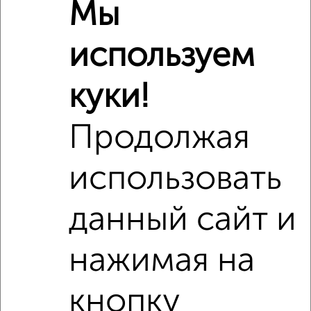
Мы
₽
5 630 000
используем
Средняя цена район
Это предложение
Средняя цена по городу
куки!
Похожие предложения рядом
Продолжая
1‑комнатные квартиры недалеко от Дружбы 1а
использовать
данный сайт и
нажимая на
кнопку