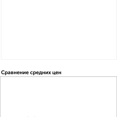
Сравнение средних цен
1‑комнатные квартиры с похожей площадью ±10%
₽
5 630 000
₽
6 200 000