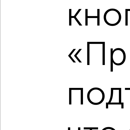
кно
‹
›
2
/2
«Пр
2-к квартира, вторичка, 77м², 14/14 этаж
₽
₽
13 700 000
177 300
за м²
Дружбы 1
Агентство, 08.08.2026
под
‹
›
2
/10