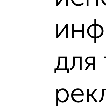
инф
‹
›
2
/2
3-к квартира, вторичка, 71м², 2/2 этаж
₽
₽
5 900 000
83 000
за м²
для
Калиновая 2
Агентство, 08.08.2026
рек
‹
›
2
/2