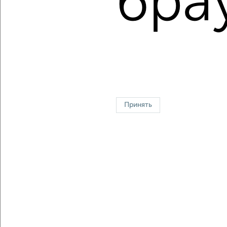
бра
Площадь: от
31
м2 до
132
м2
Средняя площадь:
61
м2
↑ НАВЕРХ К МЕНЮ
Однокомнатные
Двухкомнатные
Трехкомнатные
4‑комнатные
Квартиры студии
От застройщика
Без посредников
Вторичное жилье
Принять
В новостройке
В строящемся доме
В новом доме
Контакты
Политика конфиденциальности
Пользовательское соглашение
Чехов, улица Земская 11
© 2015–2026
Сайт-доска объявлений недвижимости
О проекте
Реклама на портале
Новости
Статьи
Блог
Риэлторы
Агентства
Застройщики
Ипотечный калькулятор
Консультации по недвижимости
Разместить объявление
Скачать приложение
Соцсети (vk.com | t.me | dzen.ru)