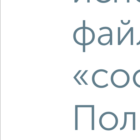
‹
›
фай
2
/2
2-к квартира, вторичка, 59м², 16/19 этаж
₽
₽
8 650 000
146 200
за м²
Весенняя 29
Агентство, 08.08.2026
«co
‹
›
Пол
2
/10
3-к квартира, вторичка, 107м², 8/8 этаж
₽
₽
11 500 000
107 500
за м²