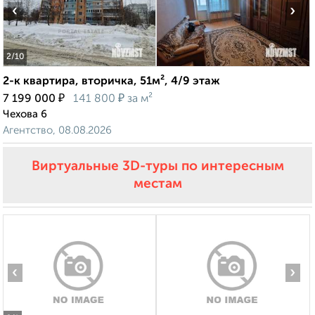
‹
›
2
/10
2-к квартира, вторичка, 51м², 4/9 этаж
₽
₽
7 199 000
141 800
за м²
Чехова 6
Агентство, 08.08.2026
Виртуальные 3D-туры по интересным
местам
‹
›