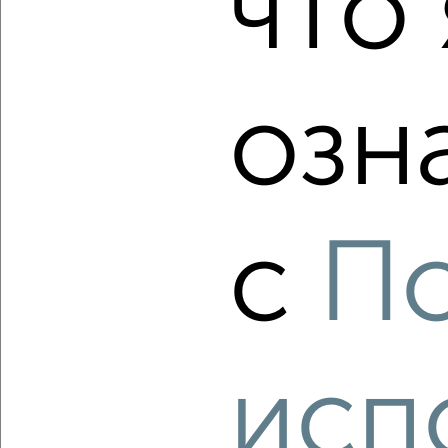
что 
4-к квартира, вторичка, 120м², 14/21 этаж
₽
₽
25 900 000
215 900
за м²
Чехова 79к1
Агентство, 08.08.2026
озн
‹
›
с
П
2
/2
2-к квартира, вторичка, 54м², 2/5 этаж
₽
₽
4 400 000
82 300
за м²
Совхозная 7
Агентство, 08.08.2026
исп