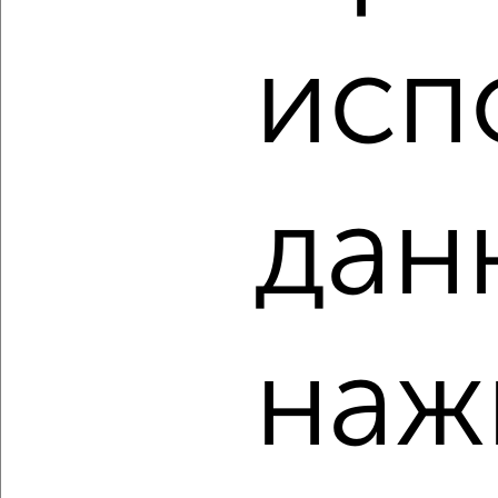
2
/2
исп
2-к квартира, вторичка, 57м², 1/9 этаж
₽
₽
6 999 990
123 300
за м²
Московская 98
Агентство, 08.08.2026
дан
‹
›
2
/2
наж
4-к квартира, вторичка, 132м², 7/7 этаж
₽
₽
26 990 000
204 500
за м²
Береговая 42
Агентство, 08.08.2026