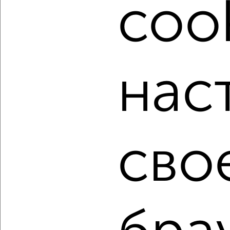
cook
от собственников, риэлторов, застройщиков и агенств
недвижимости, связаться с ними можно по телефону или
написать сообщение в любом удобном для вас
мессенджере, это безопасно и бесплатно.
Для покупки квартиры доступна ипотека от крупнейших
нас
банков России: СберБанк, ВТБ, Альфа-Банк,
Россельхозбанк, Совкомбанк, Т-Банк, Росбанк, Почта
Банк на сумму от 400 000 до 120 000 000 рублей сроком
до 30 лет.
Сайт работает во многих городах России.
сво
Сколько стоит купить квартиру в Подмосковье, Чехове?
Цена недвижимости: мин. от
1000000
руб. до макс.
26990000
руб.
Средняя цена:
8770533
руб.
Цена за м2: от
32258
руб. до
204469
руб.
Средняя цена за м2:
143779
руб.