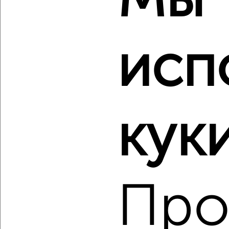
Мы
Агентство, 08.08.2026
исп
‹
›
2
/1
куки
1-к квартира, вторичка, 33м², 5/5 этаж
₽
₽
3 900 000
118 600
за м²
Весенняя 4
Агентство, 08.08.2026
Про
‹
›