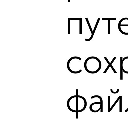
2-к квартира, вторичка, 44м², 5/5 этаж
пут
₽
₽
4 900 000
112 400
за м²
мкр. Венюково, Гагарина 56
Агентство, 08.08.2026
1 / 5
2
сох
Как купить квартиру, через агентство недвижимости в
Подмосковье, Чехове на сайте Чехов-недвижимость?
Используя удобную форму поиска с множеством
фильтров и сортировкой по параметрам, вы можете
подобрать для покупки квартиру, через агентство
фай
недвижимости в Подмосковье, Чехове.
Найденные предложения: 254 объявлений, можно
посмотреть в виде списка или на карте, с описанием,
расположением, ценой и другими подробностями.
Подберите подходящую недвижимость из предложений