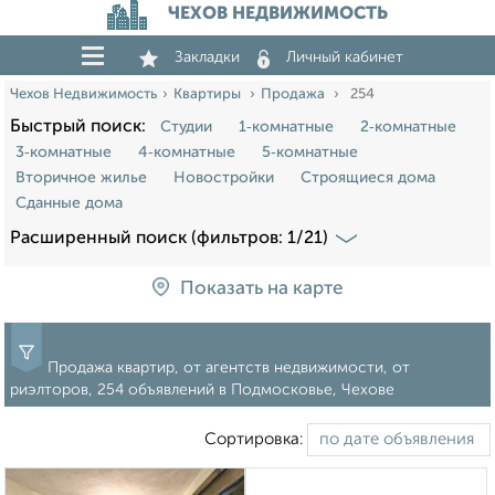
ЧЕХОВ НЕДВИЖИМОСТЬ
Закладки
Личный кабинет
Чехов Недвижимость
Квартиры
Продажа
254
Быстрый поиск:
Студии
1‑комнатные
2‑комнатные
3‑комнатные
4‑комнатные
5‑комнатные
Вторичное жилье
Новостройки
Строящиеся дома
Сданные дома
Расширенный поиск (фильтров: 1/21)
Показать на карте
Продажа квартир, от агентств недвижимости, от
риэлторов, 254 объявлений в Подмосковье, Чехове
Сортировка: