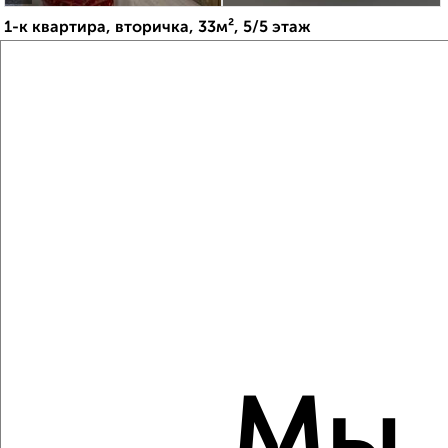
1-к квартира, вторичка, 33м², 5/5 этаж
₽
₽
3 900 000
118 200
за м²
мкр. пос. Любучаны, Заводская 14
Агентство, 08.08.2026
Виртуальные 3D-туры по музеям и объектам
культуры
‹
›
2
/2
2-к квартира, вторичка, 60м², 2/16 этаж
₽
₽
7 500 000
124 800
за м²
мкр. Губернский, Земская 5