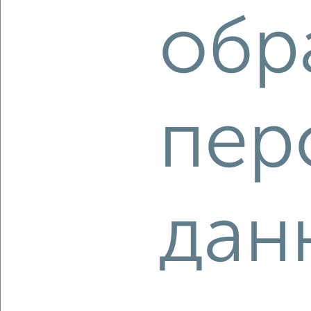
мкр. Губернский, Земская 8
обр
Агентство, 08.08.2026
‹
›
пер
2
/2
1-к квартира, вторичка, 36м², 1/2 этаж
₽
₽
3 700 000
103 400
за м²
Чехова 25
дан
Агентство, 08.08.2026
‹
›