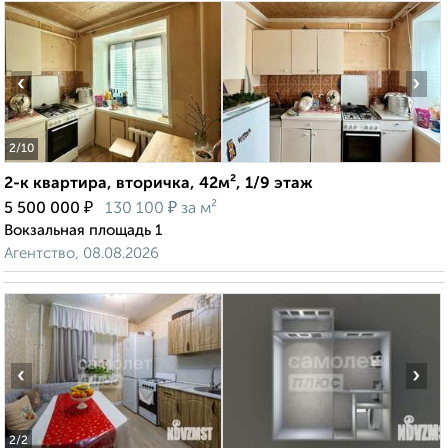
‹
›
2
/10
2-к квартира, вторичка, 42м², 1/9 этаж
₽
₽
5 500 000
130 100
за м²
Вокзальная площадь 1
Агентство, 08.08.2026
‹
›
2
/2