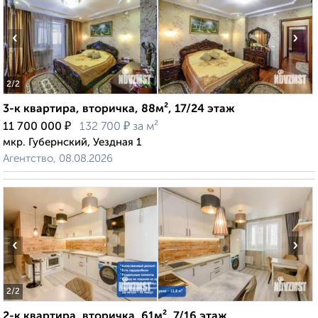
‹
›
2
/2
3-к квартира, вторичка, 88м², 17/24 этаж
₽
₽
11 700 000
132 700
за м²
мкр. Губернский, Уездная 1
Агентство, 08.08.2026
‹
›
2
/2
2-к квартира, вторичка, 61м², 7/16 этаж