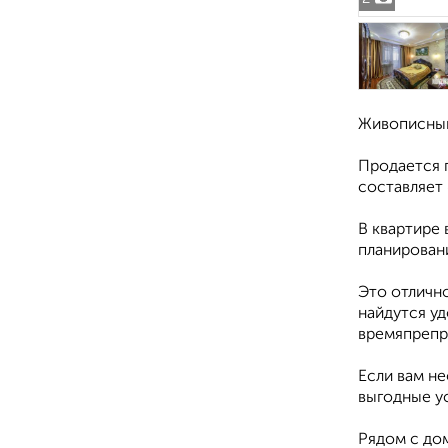
Живописный
Продается 
составляет 
В квартире
планирован
Это отлично
найдутся у
времяпрепр
Если вам не
выгодные у
Рядом с до