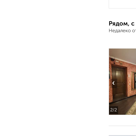
Рядом, с
Недалеко от
‹
2
/2