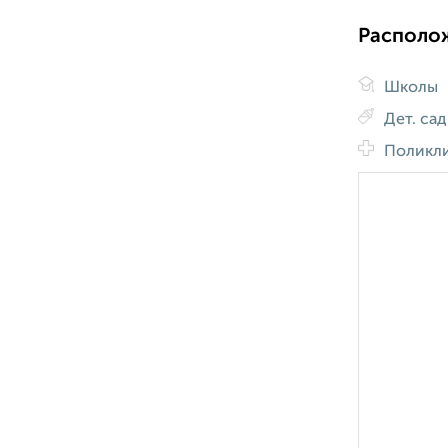
Располо
Школы
Дет. са
Поликл