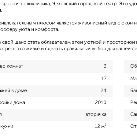
взрослая поликлиника, Чеховский городской театр. Это удо
.
ивлекательным плюсом является живописный вид с окон на
мосферу уюта и комфорта.
 свой шанс стать обладателем этой уютной и просторной 
треть это жилье и сделать правильный выбор для вашей се
во комнат
3
Об
17
Ма
ажей в доме
24
Ба
ройки дома
2010
Ре
я
вторичка
Са
кухни
12 м²
От