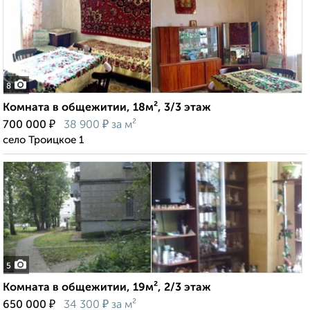
8
Комната в общежитии, 18м², 3/3 этаж
₽
₽
700 000
38 900
за м²
село Троицкое 1
5
Комната в общежитии, 19м², 2/3 этаж
₽
₽
650 000
34 300
за м²